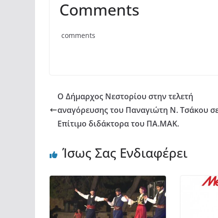
Comments
c
itt
at
ρ
e
er
s
α
comments
b
A
σ
o
p
τε
o
p
ίτ
k
ε
Ο Δήμαρχος Νεστορίου στην τελετή
αναγόρευσης του Παναγιώτη Ν. Τσάκου σ
Επίτιμο διδάκτορα του ΠΑ.ΜΑΚ.
Ίσως Σας Ενδιαφέρει