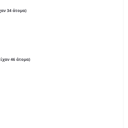
αν 34 άτομα)
ίχαν 46 άτομα)