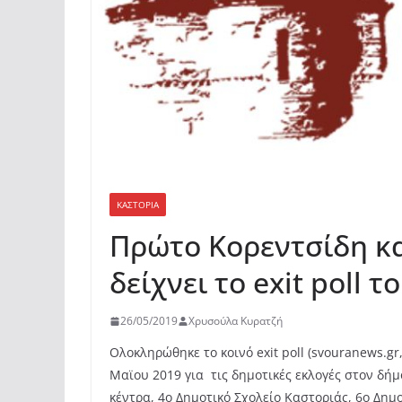
ΚΑΣΤΟΡΙΆ
Πρώτο Κορεντσίδη και
δείχνει το exit poll τ
26/05/2019
Χρυσούλα Κυρατζή
Ολοκληρώθηκε το κοινό exit poll (svouranews.gr
Μαϊου 2019 για τις δημοτικές εκλογές στον δή
κέντρα, 4ο Δημοτικό Σχολείο Καστοριάς, 6ο Δημ