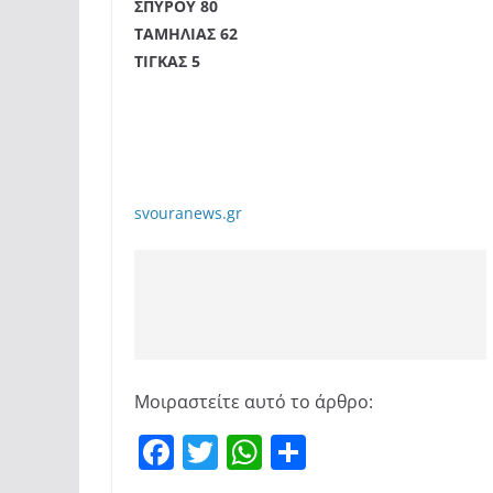
ΣΠΥΡΟΥ 80
ΤΑΜΗΛΙΑΣ 62
ΤΙΓΚΑΣ 5
svouranews.gr
Μοιραστείτε αυτό το άρθρο:
F
T
W
Μ
a
w
h
οι