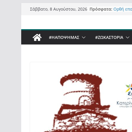
Μετάβαση
Πρόσφατα:
Ορθή επ
Σάββατο, 8 Αυγούστου, 2026
σε
ανάκληση
Σχολιάζο
περιεχόμενο
δημοσιογ
Έρχεται B
#ΗΑΠΟΨΗΜΑΣ
#ZΩΚΑΣΤΟΡΙΑ
Sky στην
Πόσο σαν
Καστορια
Τα μεγάλ
“μεταμορ
σε τίτλο