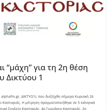
 “μάχη” για τη 2η θέση
ου Δικτύου 1
, alphafm.gr, ΔΙΚΤΥΟ1), που διεξήχθη σήμερα Κυριακή 26
μο Καστοριάς.
Η μέτρηση πραγματοποιήθηκε σε 5 εκλογικά
οτικό Σχολείο Καστοριάς, 4ο Γυμνάσιο Καστοριάς, 2ο