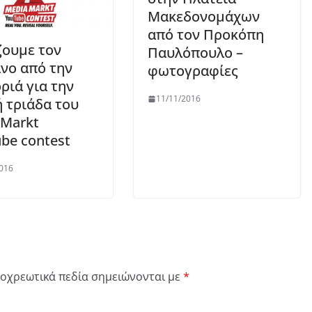
Μακεδονομάχων
από τον Προκόπη
ουμε τον
Παυλόπουλο –
νο από την
φωτογραφίες
ριά για την
11/11/2016
ή τριάδα του
Markt
be contest
016
οχρεωτικά πεδία σημειώνονται με
*