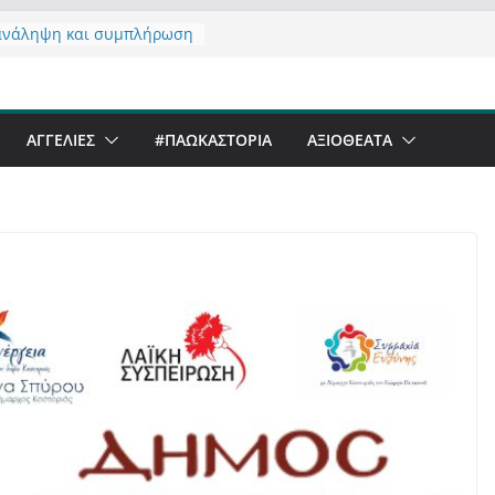
ανάληψη και συμπλήρωση
ς του από 14/01/2021
ντας σχόλιο για μαχητική
ραφία στην Καστοριά
eer Festival & Walk in the
ΑΓΓΕΛΙΕΣ
#ΠΑΩΚΑΣΤΟΡΙΑ
ΑΞΙΟΘΈΑΤΑ
 Καστοριά;
ό να αντέξει ο
νός;
α έργα – επιτυχίες που
φώνουν” την Καστοριά,
υς