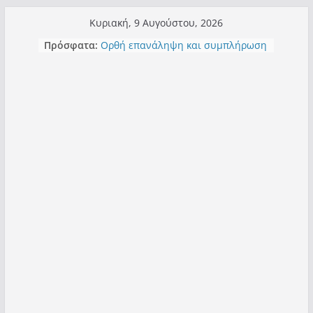
Μετάβαση
Κυριακή, 9 Αυγούστου, 2026
σε
Πρόσφατα:
Ορθή επανάληψη και συμπλήρωση
περιεχόμενο
ανάκλησης του από 14/01/2021
Σχολιάζοντας σχόλιο για μαχητική
δημοσιογραφία στην Καστοριά
Έρχεται Beer Festival & Walk in the
Sky στην Καστοριά;
Πόσο σανό να αντέξει ο
Καστοριανός;
Τα μεγάλα έργα – επιτυχίες που
“μεταμορφώνουν” την Καστοριά,
σε τίτλους