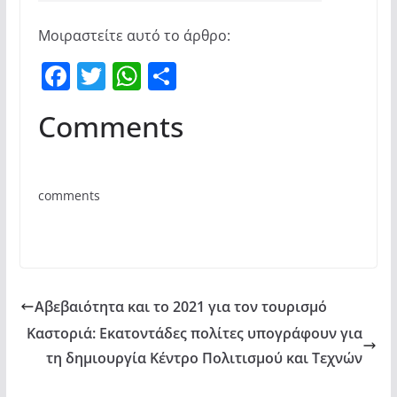
Μοιραστείτε αυτό το άρθρο:
F
T
W
Μ
a
w
h
οι
Comments
c
itt
at
ρ
e
er
s
α
b
A
σ
comments
o
p
τε
o
p
ίτ
k
ε
Αβεβαιότητα και το 2021 για τον τουρισμό
Καστοριά: Εκατοντάδες πολίτες υπογράφουν για
τη δημιουργία Κέντρο Πολιτισμού και Τεχνών