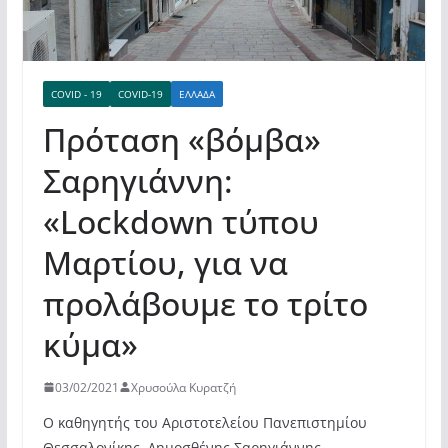
COVID - 19
COVID-19
ΕΛΛΆΔΑ
Πρόταση «βόμβα»
Σαρηγιάννη:
«Lockdown τύπου
Μαρτίου, για να
προλάβουμε το τρίτο
κύμα»
03/02/2021
Χρυσούλα Κυρατζή
Ο καθηγητής του Αριστοτελείου Πανεπιστημίου
Θεσσαλονίκης, Δημοσθένης Σαρηγιάννης,