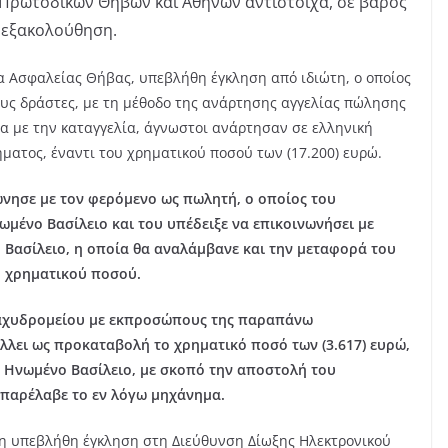
 Πρωτοδικών Θηβών και Αθηνών αντίστοιχα, σε βάρος
 εξακολούθηση.
α Ασφαλείας Θήβας, υπεβλήθη έγκληση από ιδιώτη, ο οποίος
υς δράστες, με τη μέθοδο της ανάρτησης αγγελίας πώλησης
α με την καταγγελία, άγνωστοι ανάρτησαν σε ελληνική
ματος, έναντι του χρηματικού ποσού των (17.200) ευρώ.
ώνησε με τον φερόμενο ως πωλητή, ο οποίος του
μένο Βασίλειο και του υπέδειξε να επικοινωνήσει με
 Βασίλειο, η οποία θα αναλάμβανε και την μεταφορά του
ή χρηματικού ποσού.
ταχυδρομείου με εκπροσώπους της παραπάνω
άλλει ως προκαταβολή το χρηματικό ποσό των (3.617) ευρώ,
ο Ηνωμένο Βασίλειο, με σκοπό την αποστολή του
 παρέλαβε το εν λόγω μηχάνημα.
ώτη υπεβλήθη έγκληση στη Διεύθυνση Δίωξης Ηλεκτρονικού