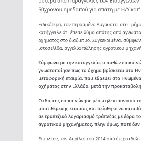
ύστερα από Παραγγελίες των Εισαγγελιών
50χρονου ημεδαπού για απάτη με Η/Υ κατ’
Ειδικότερα, τον περασμένο Αύγουστο, στο Τμήμ
κατήγγειλε ότι έπεσε θύμα απάτης από άγνωστο
οχήματος στο διαδίκτυο. Συγκεκριμένα, σύμφων
ιστοσελίδα, αγγελία πώλησης αγροτικού μηχανή
Σύμφωνα με την καταγγελία, ο παθών επικοιν
γνωστοποίησε πως το όχημα βρίσκεται στο Ηνω
μεταφορική εταιρία, που εδρεύει στο Ηνωμένο
οχήματος στην Ελλάδα, μετά την προκαταβολ
Ο ιδιώτης επικοινώνησε μέσω ηλεκτρονικού 
υποτιθέμενης εταιρίας και πείσθηκε να καταβ
σε τραπεζικό λογαριασμό τράπεζας με έδρα τ
αγροτικού μηχανήματος, πλην όμως, ποτέ δεν
Επιπλέον, τον Απρίλιο του 2014 από έτερο ιδι