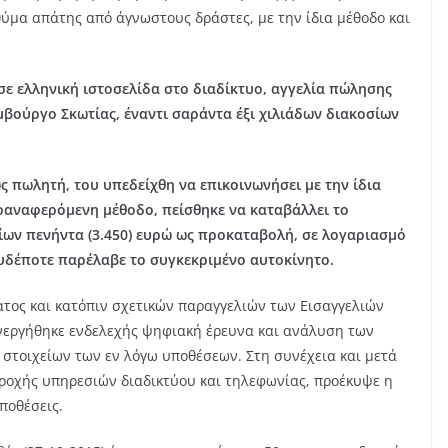
θύμα απάτης από άγνωστους δράστες, με την ίδια μέθοδο και
 σε ελληνική ιστοσελίδα στο διαδίκτυο, αγγελία πώλησης
ιμβούργο Σκωτίας, έναντι σαράντα έξι χιλιάδων διακοσίων
ς πωλητή, του υπεδείχθη να επικοινωνήσει με την ίδια
ροαναφερόμενη μέθοδο, πείσθηκε να καταβάλλει το
ίων πενήντα (3.450) ευρώ ως προκαταβολή, σε λογαριασμό
ουδέποτε παρέλαβε το συγκεκριμένο αυτοκίνητο.
τος και κατόπιν σχετικών παραγγελιών των Εισαγγελιών
νεργήθηκε ενδελεχής ψηφιακή έρευνα και ανάλυση των
στοιχείων των εν λόγω υποθέσεων. Στη συνέχεια και μετά
αροχής υπηρεσιών διαδικτύου και τηλεφωνίας, προέκυψε η
ποθέσεις.