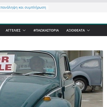
επανάληψη και συμπλήρωση
ησης του από 14/01/2021
ζοντας σχόλιο για μαχητική
ιογραφία στην Καστοριά
ι Beer Festival & Walk in the
ΑΓΓΕΛΙΕΣ
#ΠΑΩΚΑΣΤΟΡΙΑ
ΑΞΙΟΘΈΑΤΑ
ην Καστοριά;
ανό να αντέξει ο
ριανός;
άλα έργα – επιτυχίες που
μορφώνουν” την Καστοριά,
λους