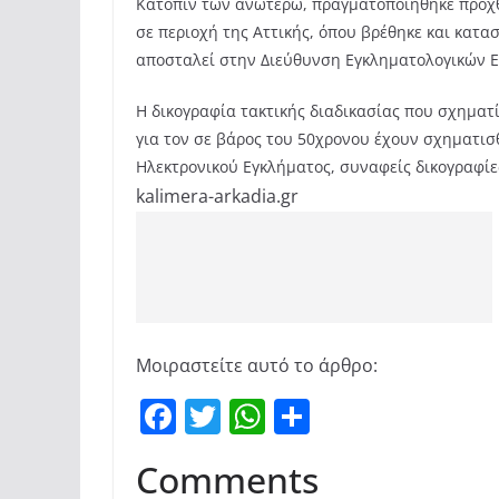
Κατόπιν των ανωτέρω, πραγματοποιήθηκε προχθ
σε περιοχή της Αττικής, όπου βρέθηκε και κατα
αποσταλεί στην Διεύθυνση Εγκληματολογικών Ε
Η δικογραφία τακτικής διαδικασίας που σχηματ
για τον σε βάρος του 50χρονου έχουν σχηματισ
Ηλεκτρονικού Εγκλήματος, συναφείς δικογραφίε
kalimera-arkadia.gr
Μοιραστείτε αυτό το άρθρο:
F
T
W
Μ
a
w
h
οι
Comments
c
itt
at
ρ