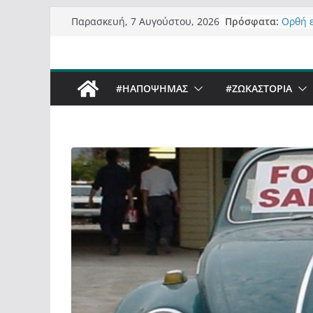
Μετάβαση
Πρόσφατα:
Ορθή 
Παρασκευή, 7 Αυγούστου, 2026
σε
ανάκλ
Σχολιά
περιεχόμενο
δημοσ
Έρχετα
#ΗΑΠΟΨΗΜΑΣ
#ZΩΚΑΣΤΟΡΙΑ
Sky στ
Πόσο σ
Καστο
Τα μεγ
“μετα
σε τίτ