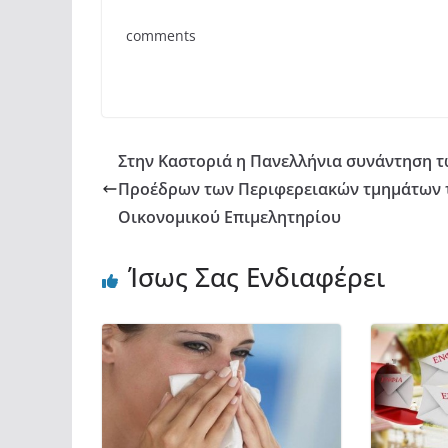
e
er
s
α
comments
b
A
σ
o
p
τε
o
p
ίτ
k
ε
Στην Καστοριά η Πανελλήνια συνάντηση 
Προέδρων των Περιφερειακών τμημάτων 
Οικονομικού Επιμελητηρίου
Ίσως Σας Ενδιαφέρει