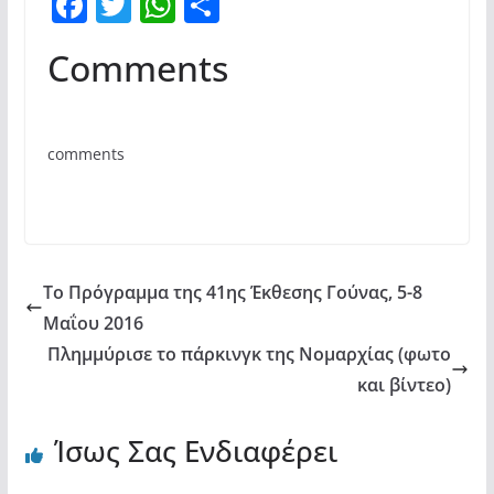
F
T
W
Μ
a
w
h
οι
Comments
c
itt
at
ρ
e
er
s
α
b
A
σ
comments
o
p
τε
o
p
ίτ
k
ε
Το Πρόγραμμα της 41ης Έκθεσης Γούνας, 5-8
Μαΐου 2016
Πλημμύρισε το πάρκινγκ της Νομαρχίας (φωτο
και βίντεο)
Ίσως Σας Ενδιαφέρει