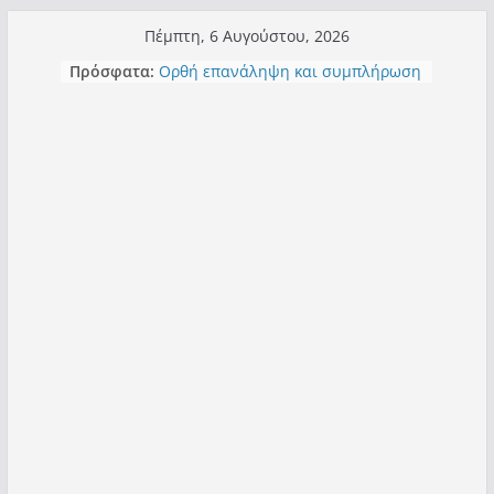
Μετάβαση
Πέμπτη, 6 Αυγούστου, 2026
σε
Πρόσφατα:
Ορθή επανάληψη και συμπλήρωση
περιεχόμενο
ανάκλησης του από 14/01/2021
Σχολιάζοντας σχόλιο για μαχητική
δημοσιογραφία στην Καστοριά
Έρχεται Beer Festival & Walk in the
Sky στην Καστοριά;
Πόσο σανό να αντέξει ο
Καστοριανός;
Τα μεγάλα έργα – επιτυχίες που
“μεταμορφώνουν” την Καστοριά,
σε τίτλους