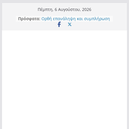
Μετάβαση
Πέμπτη, 6 Αυγούστου, 2026
σε
Τα μεγάλα έργα – επιτυχίες που
Πρόσφατα:
περιεχόμενο
“μεταμορφώνουν” την Καστοριά,
σε τίτλους
Ορθή επανάληψη και συμπλήρωση
ανάκλησης του από 14/01/2021
Σχολιάζοντας σχόλιο για μαχητική
δημοσιογραφία στην Καστοριά
Έρχεται Beer Festival & Walk in the
Sky στην Καστοριά;
Πόσο σανό να αντέξει ο
Καστοριανός;