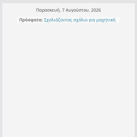
Μετάβαση
Παρασκευή, 7 Αυγούστου, 2026
σε
Πρόσφατα:
Σχολιάζοντας σχόλιο για μαχητική
περιεχόμενο
δημοσιογραφία στην Καστοριά
Έρχεται Beer Festival & Walk in the
Sky στην Καστοριά;
Πόσο σανό να αντέξει ο
Καστοριανός;
Τα μεγάλα έργα – επιτυχίες που
“μεταμορφώνουν” την Καστοριά,
σε τίτλους
Ορθή επανάληψη και συμπλήρωση
ανάκλησης του από 14/01/2021