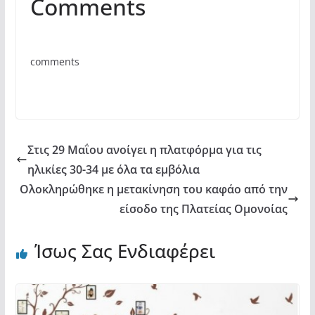
Comments
c
itt
at
ρ
e
er
s
α
b
A
σ
comments
o
p
τε
o
p
ίτ
k
ε
Στις 29 Μαΐου ανοίγει η πλατφόρμα για τις
ηλικίες 30-34 με όλα τα εμβόλια
Ολοκληρώθηκε η μετακίνηση του καφάο από την
είσοδο της Πλατείας Ομονοίας
Ίσως Σας Ενδιαφέρει