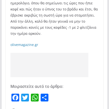
ημερολόγιο, όπου θα σημείωνει τις ώρες που ήπιε
καφέ και πώς ήταν ο ύπνος του το βράδυ και έτσι, θα
έβρισκε ακριβώς τη σωστή ώρα για να σταματήσει.
Από την άλλη, καλό θα ήταν γενικά να μην το
παρακάνει κανείς με τους καφέδες -1 με 2 φλιτζάνια
την ημέρα αρκούν.
olivemagazine.gr
Μοιραστείτε αυτό το άρθρο:
F
T
W
Μ
a
w
h
οι