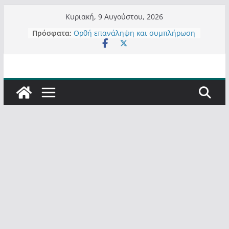
Μετάβαση
Κυριακή, 9 Αυγούστου, 2026
σε
Πρόσφατα:
Τα μεγάλα έργα – επιτυχίες που
περιεχόμενο
“μεταμορφώνουν” την Καστοριά,
σε τίτλους
Ορθή επανάληψη και συμπλήρωση
ανάκλησης του από 14/01/2021
Σχολιάζοντας σχόλιο για μαχητική
δημοσιογραφία στην Καστοριά
Έρχεται Beer Festival & Walk in the
Sky στην Καστοριά;
Πόσο σανό να αντέξει ο
Καστοριανός;