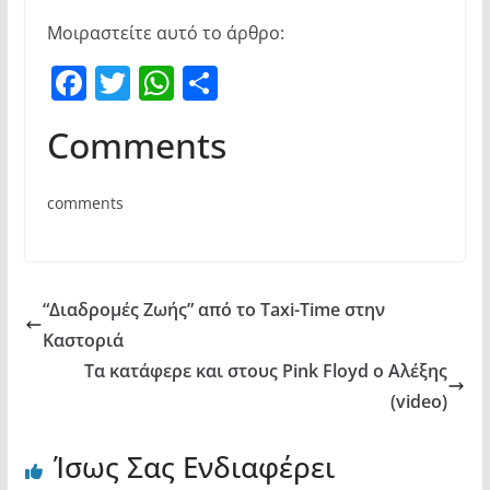
Μοιραστείτε αυτό το άρθρο:
F
T
W
Μ
a
w
h
οι
Comments
c
itt
at
ρ
e
er
s
α
comments
b
A
σ
o
p
τε
o
p
ίτ
“Διαδρομές Ζωής” από το Taxi-Time στην
k
ε
Καστοριά
Τα κατάφερε και στους Pink Floyd ο Αλέξης
(video)
Ίσως Σας Ενδιαφέρει