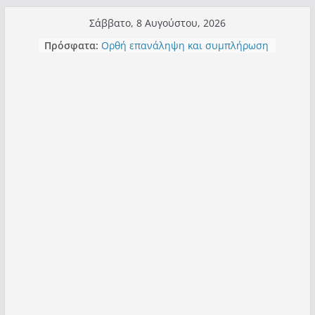
Μετάβαση
Σάββατο, 8 Αυγούστου, 2026
σε
Πρόσφατα:
Ορθή επανάληψη και συμπλήρωση
περιεχόμενο
ανάκλησης του από 14/01/2021
Σχολιάζοντας σχόλιο για μαχητική
δημοσιογραφία στην Καστοριά
Έρχεται Beer Festival & Walk in the
Sky στην Καστοριά;
Πόσο σανό να αντέξει ο
Καστοριανός;
Τα μεγάλα έργα – επιτυχίες που
“μεταμορφώνουν” την Καστοριά,
σε τίτλους