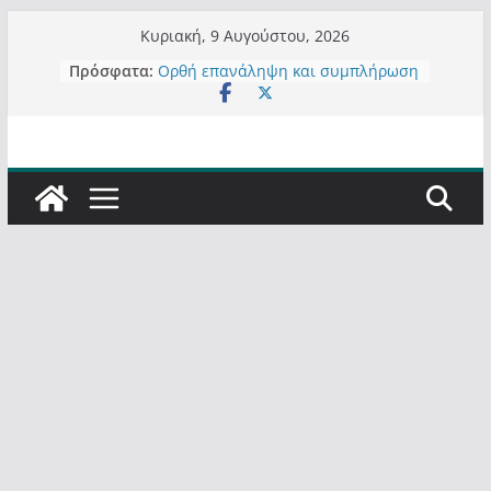
Μετάβαση
Κυριακή, 9 Αυγούστου, 2026
σε
Πρόσφατα:
Ορθή επανάληψη και συμπλήρωση
περιεχόμενο
ανάκλησης του από 14/01/2021
Σχολιάζοντας σχόλιο για μαχητική
δημοσιογραφία στην Καστοριά
Έρχεται Beer Festival & Walk in the
Sky στην Καστοριά;
Πόσο σανό να αντέξει ο
Καστοριανός;
Τα μεγάλα έργα – επιτυχίες που
“μεταμορφώνουν” την Καστοριά,
σε τίτλους