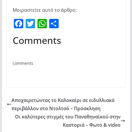
Μοιραστείτε αυτό το άρθρο:
F
T
W
Μ
a
w
h
οι
Comments
c
itt
at
ρ
e
er
s
α
b
A
σ
comments
o
p
τε
o
p
ίτ
k
ε
Αποχαιρετώντας το Καλοκαίρι σε ειδυλλιακό
περιβάλλον στο Ντολτσό – Πρόσκληση
Οι καλύτερες στιγμές του Παναθηναϊκού στην
Καστοριά – Φωτο & video