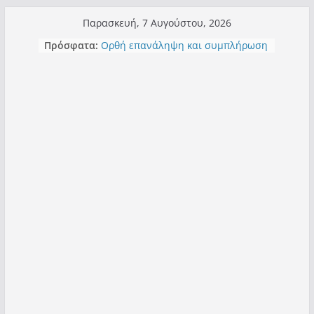
Μετάβαση
Παρασκευή, 7 Αυγούστου, 2026
σε
Τα μεγάλα έργα – επιτυχίες που
Πρόσφατα:
περιεχόμενο
“μεταμορφώνουν” την Καστοριά,
σε τίτλους
Ορθή επανάληψη και συμπλήρωση
ανάκλησης του από 14/01/2021
Σχολιάζοντας σχόλιο για μαχητική
δημοσιογραφία στην Καστοριά
Έρχεται Beer Festival & Walk in the
Sky στην Καστοριά;
Πόσο σανό να αντέξει ο
Καστοριανός;