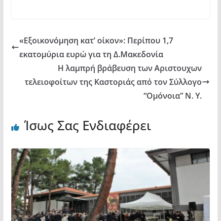
o
p
ίτ
k
ε
«Εξοικονόμηση κατ’ οίκον»: Περίπου 1,7
εκατομύρια ευρώ για τη Δ.Μακεδονία
Η λαμπρή βράβευση των Αριστουχων
τελειοφοίτων της Καστοριάς από τον Σύλλογο
“Ομόνοια” Ν. Υ.
Ίσως Σας Ενδιαφέρει