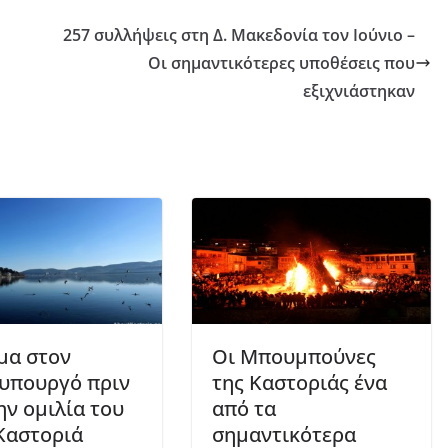
257 συλλήψεις στη Δ. Μακεδονία τον Ιούνιο –
Οι σημαντικότερες υποθέσεις που
εξιχνιάστηκαν
μα στον
Οι Μπουμπούνες
υπουργό πριν
της Καστοριάς ένα
ην ομιλία του
από τα
Καστοριά
σημαντικότερα