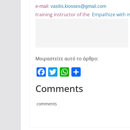
e-mail:
vasilis.kiosses@gmail.com
training instructor of the
Empathize with 
Μοιραστείτε αυτό το άρθρο:
F
T
W
Μ
a
w
h
οι
Comments
c
itt
at
ρ
e
er
s
α
comments
b
A
σ
o
p
τε
o
p
ίτ