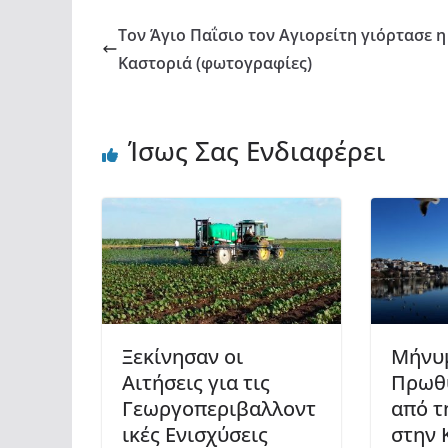
k
ε
Τον Άγιο Παΐσιο τον Αγιορείτη γιόρτασε η
Καστοριά (φωτογραφίες)
Ίσως Σας Ενδιαφέρει
Ξεκίνησαν οι
Μήνυ
Αιτήσεις για τις
Πρωθ
Γεωργοπεριβαλλοντ
από τ
ικές Ενισχύσεις
στην 