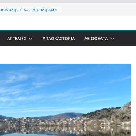
επανάληψη και συμπλήρωση
ησης του από 14/01/2021
ζοντας σχόλιο για μαχητική
ιογραφία στην Καστοριά
ι Beer Festival & Walk in the
ΑΓΓΕΛΙΕΣ
#ΠΑΩΚΑΣΤΟΡΙΑ
ΑΞΙΟΘΈΑΤΑ
ην Καστοριά;
ανό να αντέξει ο
ριανός;
άλα έργα – επιτυχίες που
μορφώνουν” την Καστοριά,
λους