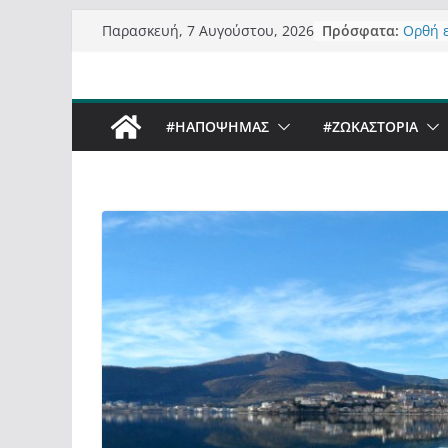
Μετάβαση
Πρόσφατα:
Ορθή 
Παρασκευή, 7 Αυγούστου, 2026
σε
ανάκλ
Σχολιά
περιεχόμενο
δημοσ
Έρχετα
#ΗΑΠΟΨΗΜΑΣ
#ZΩΚΑΣΤΟΡΙΑ
Sky στ
Πόσο σ
Καστο
Τα μεγ
“μετα
σε τίτ