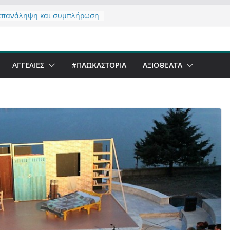
επανάληψη και συμπλήρωση
ησης του από 14/01/2021
ζοντας σχόλιο για μαχητική
ιογραφία στην Καστοριά
ι Beer Festival & Walk in the
ΑΓΓΕΛΙΕΣ
#ΠΑΩΚΑΣΤΟΡΙΑ
ΑΞΙΟΘΈΑΤΑ
ην Καστοριά;
ανό να αντέξει ο
ριανός;
άλα έργα – επιτυχίες που
μορφώνουν” την Καστοριά,
λους