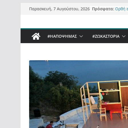
Μετάβαση
Πρόσφατα:
Ορθή 
Παρασκευή, 7 Αυγούστου, 2026
σε
ανάκλ
Σχολιά
περιεχόμενο
δημοσ
Έρχετα
#ΗΑΠΟΨΗΜΑΣ
#ZΩΚΑΣΤΟΡΙΑ
Sky στ
Πόσο σ
Καστο
Τα μεγ
“μετα
σε τίτ