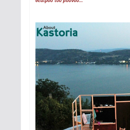
θεάτρου του βουνού…