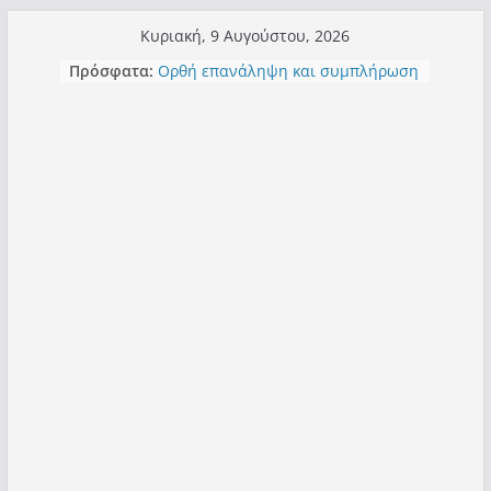
Μετάβαση
Κυριακή, 9 Αυγούστου, 2026
σε
Πρόσφατα:
Ορθή επανάληψη και συμπλήρωση
περιεχόμενο
ανάκλησης του από 14/01/2021
Σχολιάζοντας σχόλιο για μαχητική
δημοσιογραφία στην Καστοριά
Έρχεται Beer Festival & Walk in the
Sky στην Καστοριά;
Πόσο σανό να αντέξει ο
Καστοριανός;
Τα μεγάλα έργα – επιτυχίες που
“μεταμορφώνουν” την Καστοριά,
σε τίτλους