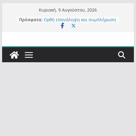
Μετάβαση
Κυριακή, 9 Αυγούστου, 2026
σε
Πρόσφατα:
Ορθή επανάληψη και συμπλήρωση
περιεχόμενο
ανάκλησης του από 14/01/2021
Σχολιάζοντας σχόλιο για μαχητική
δημοσιογραφία στην Καστοριά
Έρχεται Beer Festival & Walk in the
Sky στην Καστοριά;
Πόσο σανό να αντέξει ο
Καστοριανός;
Τα μεγάλα έργα – επιτυχίες που
“μεταμορφώνουν” την Καστοριά,
σε τίτλους