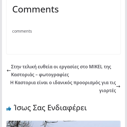
a
w
h
οι
Comments
c
itt
at
ρ
e
er
s
α
b
A
σ
comments
o
p
τε
o
p
ίτ
k
ε
Στην τελική ευθεία οι εργασίες στο MIKEL της
Καστοριάς – φωτογραφίες
Η Καστορια είναι ο ιδανικός προορισμός για τις
γιορτές
Ίσως Σας Ενδιαφέρει