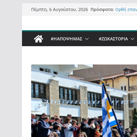
Μετάβαση
Πρόσφατα:
Ορθή επα
Πέμπτη, 6 Αυγούστου, 2026
σε
ανάκλησης
Σχολιάζον
περιεχόμενο
δημοσιογρ
Έρχεται Be
#ΗΑΠΟΨΗΜΑΣ
#ZΩΚΑΣΤΟΡΙΑ
Sky στην 
Πόσο σανό
Καστοριαν
Τα μεγάλα
“μεταμορφ
σε τίτλους