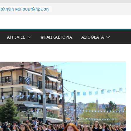
νάληψη και συμπλήρωση
 του από 14/01/2021
τας σχόλιο για μαχητική
αφία στην Καστοριά
er Festival & Walk in the
ΑΓΓΕΛΙΕΣ
#ΠΑΩΚΑΣΤΟΡΙΑ
ΑΞΙΟΘΈΑΤΑ
Καστοριά;
 να αντέξει ο
ός;
 έργα – επιτυχίες που
ώνουν” την Καστοριά,