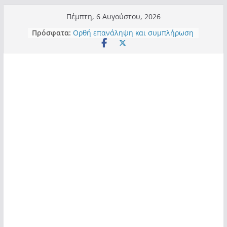
Μετάβαση
Πέμπτη, 6 Αυγούστου, 2026
σε
Πρόσφατα:
Ορθή επανάληψη και συμπλήρωση
περιεχόμενο
ανάκλησης του από 14/01/2021
Σχολιάζοντας σχόλιο για μαχητική
δημοσιογραφία στην Καστοριά
Έρχεται Beer Festival & Walk in the
Sky στην Καστοριά;
Πόσο σανό να αντέξει ο
Καστοριανός;
Τα μεγάλα έργα – επιτυχίες που
“μεταμορφώνουν” την Καστοριά,
σε τίτλους