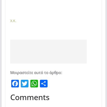
Χ.Κ.
Μοιραστείτε αυτό το άρθρο:
F
T
W
Μ
a
w
h
οι
Comments
c
itt
at
ρ
e
er
s
α