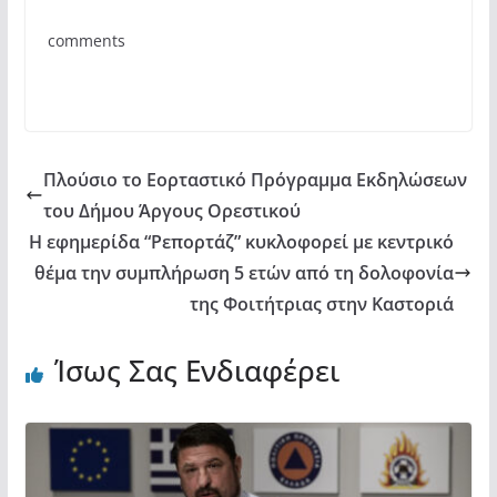
b
A
σ
comments
o
p
τε
o
p
ίτ
k
ε
Πλούσιο το Εορταστικό Πρόγραμμα Εκδηλώσεων
του Δήμου Άργους Ορεστικού
Η εφημερίδα “Ρεπορτάζ” κυκλοφορεί με κεντρικό
θέμα την συμπλήρωση 5 ετών από τη δολοφονία
της Φοιτήτριας στην Καστοριά
Ίσως Σας Ενδιαφέρει