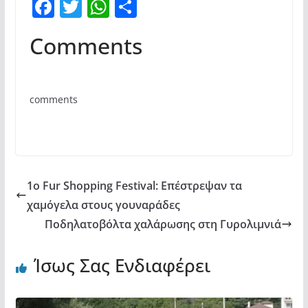
F
T
W
Μ
a
w
h
οι
Comments
c
itt
at
ρ
e
er
s
α
b
A
σ
comments
o
p
τε
o
p
ίτ
k
ε
1ο Fur Shopping Festival: Επέστρεψαν τα
χαμόγελα στους γουναράδες
Ποδηλατοβόλτα χαλάρωσης στη Γυρολιμνιά
Ίσως Σας Ενδιαφέρει