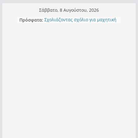
Μετάβαση
Σάββατο, 8 Αυγούστου, 2026
σε
Πρόσφατα:
Σχολιάζοντας σχόλιο για μαχητική
περιεχόμενο
δημοσιογραφία στην Καστοριά
Έρχεται Beer Festival & Walk in the
Sky στην Καστοριά;
Πόσο σανό να αντέξει ο
Καστοριανός;
Τα μεγάλα έργα – επιτυχίες που
“μεταμορφώνουν” την Καστοριά,
σε τίτλους
Ορθή επανάληψη και συμπλήρωση
ανάκλησης του από 14/01/2021