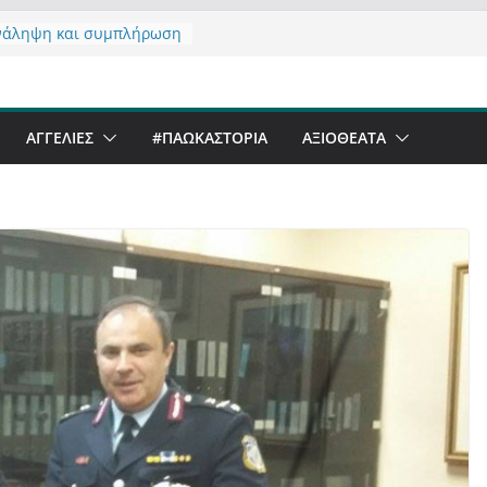
νάληψη και συμπλήρωση
 του από 14/01/2021
τας σχόλιο για μαχητική
αφία στην Καστοριά
er Festival & Walk in the
ΑΓΓΕΛΙΕΣ
#ΠΑΩΚΑΣΤΟΡΙΑ
ΑΞΙΟΘΈΑΤΑ
Καστοριά;
 να αντέξει ο
ός;
 έργα – επιτυχίες που
ώνουν” την Καστοριά,