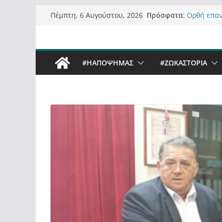
Μετάβαση
Πρόσφατα:
Ορθή επα
Πέμπτη, 6 Αυγούστου, 2026
σε
ανάκλησης
Σχολιάζον
περιεχόμενο
δημοσιογρ
Έρχεται Be
#ΗΑΠΟΨΗΜΑΣ
#ZΩΚΑΣΤΟΡΙΑ
Sky στην 
Πόσο σανό
Καστοριαν
Τα μεγάλα
“μεταμορφ
σε τίτλους