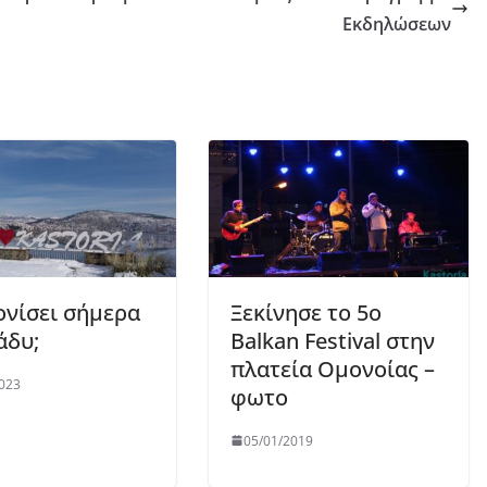
Εκδηλώσεων
ονίσει σήμερα
Ξεκίνησε το 5ο
άδυ;
Balkan Festival στην
πλατεία Ομονοίας –
023
φωτο
05/01/2019