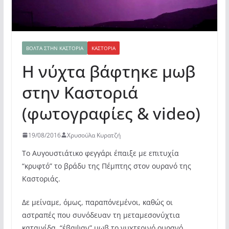
ΒΌΛΤΑ ΣΤΗΝ ΚΑΣΤΟΡΙΆ
ΚΑΣΤΟΡΙΆ
Η νύχτα βάφτηκε μωβ
στην Καστοριά
(φωτογραφίες & video)
19/08/2016
Χρυσούλα Κυρατζή
Το Αυγουστιάτικο φεγγάρι έπαιξε με επιτυχία
“κρυφτό” το βράδυ της Πέμπτης στον ουρανό της
Καστοριάς.
Δε μείναμε, όμως, παραπόνεμένοι, καθώς οι
αστραπές που συνόδευαν τη μεταμεσονύχτια
καταιγίδα, “έβαψαν” μωβ το νυχτερινό ουρανό,