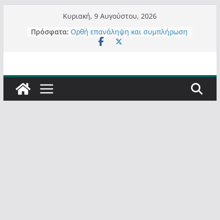
Μετάβαση
Κυριακή, 9 Αυγούστου, 2026
σε
Τα μεγάλα έργα – επιτυχίες που
Πρόσφατα:
περιεχόμενο
“μεταμορφώνουν” την Καστοριά,
σε τίτλους
Ορθή επανάληψη και συμπλήρωση
ανάκλησης του από 14/01/2021
Σχολιάζοντας σχόλιο για μαχητική
δημοσιογραφία στην Καστοριά
Έρχεται Beer Festival & Walk in the
Sky στην Καστοριά;
Πόσο σανό να αντέξει ο
Καστοριανός;