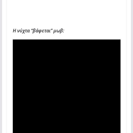
Η νύχτα “βάφεται” μωβ: