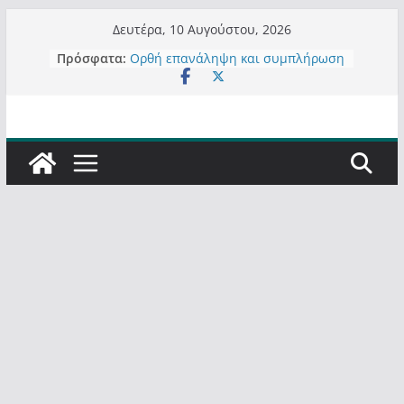
Μετάβαση
Δευτέρα, 10 Αυγούστου, 2026
σε
Πρόσφατα:
Ορθή επανάληψη και συμπλήρωση
περιεχόμενο
ανάκλησης του από 14/01/2021
Σχολιάζοντας σχόλιο για μαχητική
δημοσιογραφία στην Καστοριά
Έρχεται Beer Festival & Walk in the
Sky στην Καστοριά;
Πόσο σανό να αντέξει ο
Καστοριανός;
Τα μεγάλα έργα – επιτυχίες που
“μεταμορφώνουν” την Καστοριά,
σε τίτλους