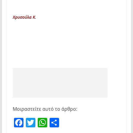
Χρυσούλα Κ.
Μοιραστείτε αυτό το άρθρο:
F
T
W
Μ
a
w
h
οι