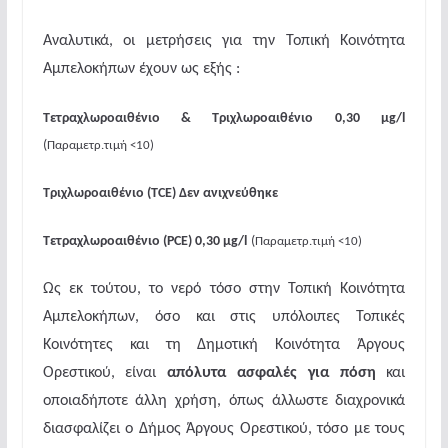
Αναλυτικά, οι μετρήσεις για την Τοπική Κοινότητα
Αμπελοκήπων έχουν ως εξής :
Τετραχλωροαιθένιο & Τριχλωροαιθένιο 0,30 μ
g
/
l
(
Παραμετρ.τιμή <10)
Τριχλωροαιθένιο (
TCE
) Δεν ανιχνεύθηκε
Τετραχλωροαιθένιο (
PCE
) 0,30 μ
g
/
l
(
Παραμετρ.τιμή <10)
Ως εκ τούτου, το νερό τόσο στην Τοπική Κοινότητα
Αμπελοκήπων, όσο και στις υπόλοιπες Τοπικές
Κοινότητες και τη Δημοτική Κοινότητα Άργους
Ορεστικού, είναι
απόλυτα ασφαλές για πόση
και
οποιαδήποτε άλλη χρήση, όπως άλλωστε διαχρονικά
διασφαλίζει ο Δήμος Άργους Ορεστικού, τόσο με τους