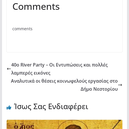
Comments
c
itt
at
ρ
e
er
s
α
b
A
σ
comments
o
p
τε
o
p
ίτ
k
ε
40o River Party – Οι Εντυπώσεις και πολλές
λαμπερές εικόνες
Αναλυτικά οι θέσεις κοινωφελούς εργασίας στο
Δήμο Νεστορίου
Ίσως Σας Ενδιαφέρει