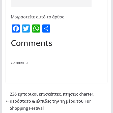
Μοιραστείτε αυτό το άρθρο:
F
T
W
Μ
a
w
h
οι
Comments
c
itt
at
ρ
e
er
s
α
b
A
σ
comments
o
p
τε
o
p
ίτ
k
ε
236 εμπορικοί επισκέπτες, πτήσεις charter,
αερόστατο & ελπίδες την 1η μέρα του Fur
Shopping Festival