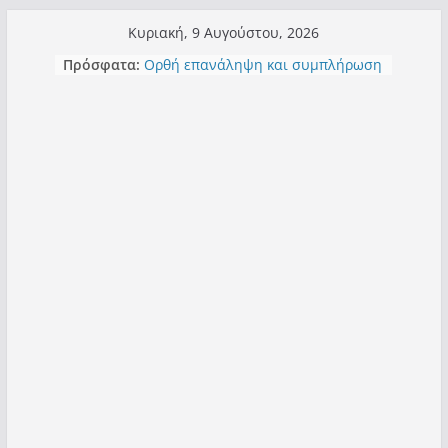
Μετάβαση
Κυριακή, 9 Αυγούστου, 2026
σε
Πρόσφατα:
Ορθή επανάληψη και συμπλήρωση
περιεχόμενο
ανάκλησης του από 14/01/2021
Σχολιάζοντας σχόλιο για μαχητική
δημοσιογραφία στην Καστοριά
Έρχεται Beer Festival & Walk in the
Sky στην Καστοριά;
Πόσο σανό να αντέξει ο
Καστοριανός;
Τα μεγάλα έργα – επιτυχίες που
“μεταμορφώνουν” την Καστοριά,
σε τίτλους