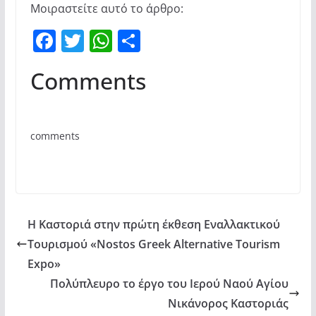
Μοιραστείτε αυτό το άρθρο:
F
T
W
Μ
a
w
h
οι
Comments
c
itt
at
ρ
e
er
s
α
b
A
σ
comments
o
p
τε
o
p
ίτ
k
ε
Η Καστοριά στην πρώτη έκθεση Εναλλακτικού
Τουρισμού «Nostos Greek Alternative Tourism
Expo»
Πολύπλευρο το έργο του Ιερού Ναού Αγίου
Νικάνορος Καστοριάς