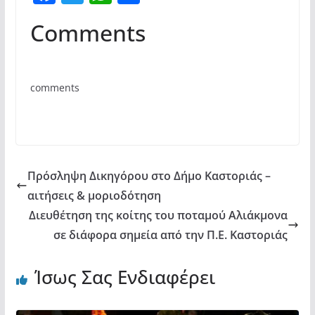
a
w
h
οι
Comments
c
itt
at
ρ
e
er
s
α
b
A
σ
comments
o
p
τε
o
p
ίτ
k
ε
Πρόσληψη Δικηγόρου στο Δήμο Καστοριάς –
αιτήσεις & μοριοδότηση
Διευθέτηση της κοίτης του ποταμού Αλιάκμονα
σε διάφορα σημεία από την Π.Ε. Καστοριάς
Ίσως Σας Ενδιαφέρει