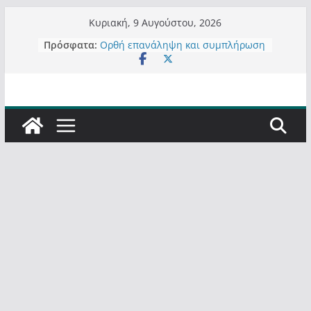
Μετάβαση
Κυριακή, 9 Αυγούστου, 2026
σε
Πρόσφατα:
Ορθή επανάληψη και συμπλήρωση
περιεχόμενο
ανάκλησης του από 14/01/2021
Σχολιάζοντας σχόλιο για μαχητική
δημοσιογραφία στην Καστοριά
Έρχεται Beer Festival & Walk in the
Sky στην Καστοριά;
Πόσο σανό να αντέξει ο
Καστοριανός;
Τα μεγάλα έργα – επιτυχίες που
“μεταμορφώνουν” την Καστοριά,
σε τίτλους