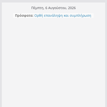
Μετάβαση
Πέμπτη, 6 Αυγούστου, 2026
σε
Πρόσφατα:
Ορθή επανάληψη και συμπλήρωση
περιεχόμενο
ανάκλησης του από 14/01/2021
Σχολιάζοντας σχόλιο για μαχητική
δημοσιογραφία στην Καστοριά
Έρχεται Beer Festival & Walk in the
Sky στην Καστοριά;
Πόσο σανό να αντέξει ο
Καστοριανός;
Τα μεγάλα έργα – επιτυχίες που
“μεταμορφώνουν” την Καστοριά,
σε τίτλους