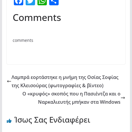
F
T
W
Μ
a
w
h
οι
Comments
c
itt
at
ρ
e
er
s
α
b
A
σ
comments
o
p
τε
o
p
ίτ
k
ε
Λαμπρά εορτάστηκε η μνήμη της Οσίας Σοφίας
της Κλεισούρας (φωτογραφίες & βίντεο)
Ο «κρυφός» σκοπός που η Πασιέντζα και ο
Ναρκαλιευτής μπήκαν στα Windows
Ίσως Σας Ενδιαφέρει