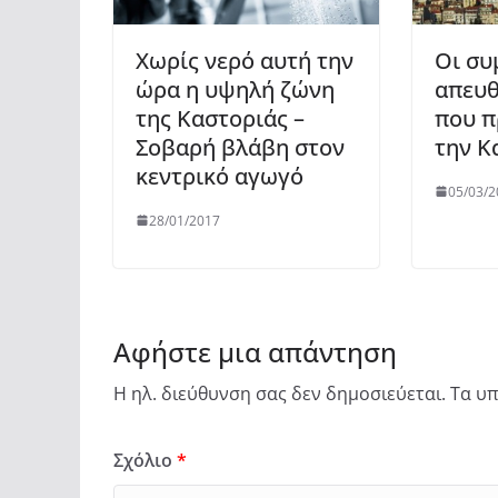
Χωρίς νερό αυτή την
Οι συ
ώρα η υψηλή ζώνη
απευθ
της Καστοριάς –
που π
Σοβαρή βλάβη στον
την Κ
κεντρικό αγωγό
05/03/2
28/01/2017
Αφήστε μια απάντηση
Η ηλ. διεύθυνση σας δεν δημοσιεύεται.
Τα υπ
Σχόλιο
*