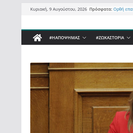
Μετάβαση
Πρόσφατα:
Ορθή επα
Κυριακή, 9 Αυγούστου, 2026
σε
ανάκληση
Σχολιάζον
περιεχόμενο
δημοσιογ
Έρχεται B
#ΗΑΠΟΨΗΜΑΣ
#ZΩΚΑΣΤΟΡΙΑ
Sky στην 
Πόσο σανό
Καστορια
Τα μεγάλα
“μεταμορ
σε τίτλου