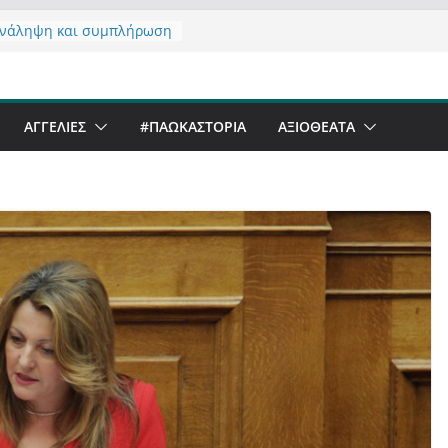
νάληψη και συμπλήρωση
ς του από 14/01/2021
τας σχόλιο για μαχητική
ραφία στην Καστοριά
eer Festival & Walk in the
ΑΓΓΕΛΙΕΣ
#ΠΑΩΚΑΣΤΟΡΙΑ
ΑΞΙΟΘΈΑΤΑ
Καστοριά;
 να αντέξει ο
νός;
 έργα – επιτυχίες που
φώνουν” την Καστοριά,
ς