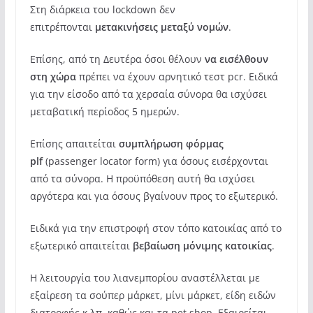
Στη διάρκεια του lockdown δεν
επιτρέπονται
μετακινήσεις μεταξύ νομών
.
Επίσης, από τη Δευτέρα όσοι θέλουν
να εισέλθουν
στη χώρα
πρέπει να έχουν αρνητικό τεστ pcr. Ειδικά
για την είσοδο από τα χερσαία σύνορα θα ισχύσει
μεταβατική περίοδος 5 ημερών.
Επίσης απαιτείται
συμπλήρωση φόρμας
plf
(passenger locator form) για όσους εισέρχονται
από τα σύνορα. Η προϋπόθεση αυτή θα ισχύσει
αργότερα και για όσους βγαίνουν προς το εξωτερικό.
Ειδικά για την επιστροφή στον τόπο κατοικίας από το
εξωτερικό απαιτείται
βεβαίωση μόνιμης κατοικίας
.
Η λειτουργία του λιανεμπορίου αναστέλλεται με
εξαίρεση τα σούπερ μάρκετ, μίνι μάρκετ, είδη ειδών
διατροφής κ.λπ. καθώς και τα pet shop. Εξαιρείται