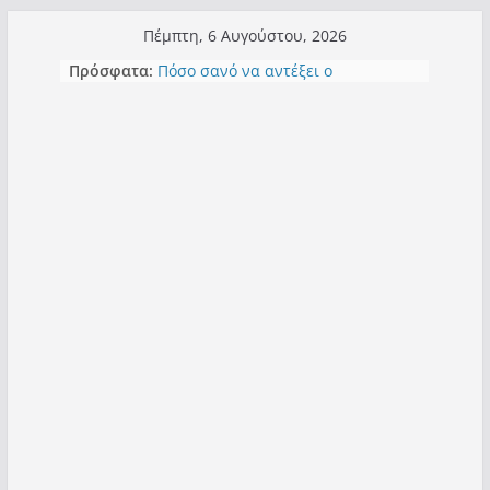
Μετάβαση
Πέμπτη, 6 Αυγούστου, 2026
σε
Έρχεται Beer Festival & Walk in the
Πρόσφατα:
Sky στην Καστοριά;
περιεχόμενο
Πόσο σανό να αντέξει ο
Καστοριανός;
Τα μεγάλα έργα – επιτυχίες που
“μεταμορφώνουν” την Καστοριά,
σε τίτλους
Ορθή επανάληψη και συμπλήρωση
ανάκλησης του από 14/01/2021
Σχολιάζοντας σχόλιο για μαχητική
δημοσιογραφία στην Καστοριά