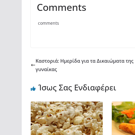
Comments
c
itt
at
ρ
e
er
s
α
comments
b
A
σ
o
p
τε
o
p
ίτ
k
ε
Καστοριά: Ημερίδα για τα Δικαιώματα της
γυναίκας
Ίσως Σας Ενδιαφέρει