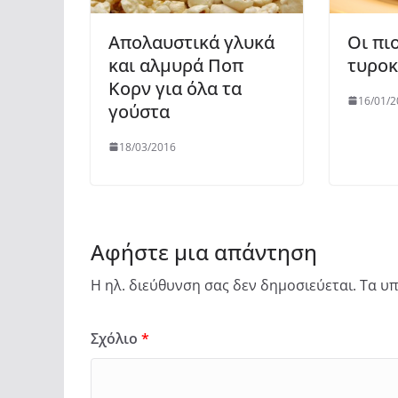
Απολαυστικά γλυκά
Οι πι
και αλμυρά Ποπ
τυροκ
Κορν για όλα τα
16/01/2
γούστα
18/03/2016
Αφήστε μια απάντηση
Η ηλ. διεύθυνση σας δεν δημοσιεύεται.
Τα υπ
Σχόλιο
*