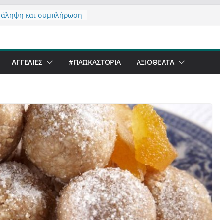
νάληψη και συμπλήρωση
 του από 14/01/2021
τας σχόλιο για μαχητική
αφία στην Καστοριά
er Festival & Walk in the
ΑΓΓΕΛΙΕΣ
#ΠΑΩΚΑΣΤΟΡΙΑ
ΑΞΙΟΘΈΑΤΑ
Καστοριά;
 να αντέξει ο
ός;
 έργα – επιτυχίες που
ώνουν” την Καστοριά,