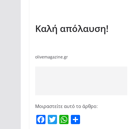
Καλή απόλαυση!
olivemagazine.gr
Μοιραστείτε αυτό το άρθρο:
F
T
W
Μ
a
w
h
οι