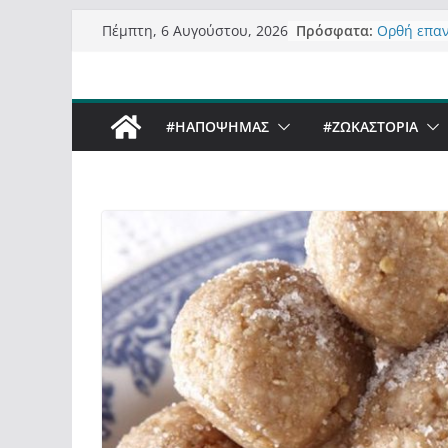
Μετάβαση
Πρόσφατα:
Ορθή επα
Πέμπτη, 6 Αυγούστου, 2026
σε
ανάκλησης
Σχολιάζον
περιεχόμενο
δημοσιογρ
Έρχεται Be
#ΗΑΠΟΨΗΜΑΣ
#ZΩΚΑΣΤΟΡΙΑ
Sky στην 
Πόσο σανό
Καστοριαν
Τα μεγάλα
“μεταμορφ
σε τίτλους