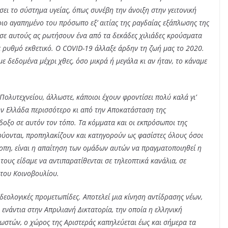
σει το σύστημα υγείας, όπως συνέβη την άνοιξη στην γειτονική
άποιο αγαπημένο του πρόσωπο εξ’ αιτίας της ραγδαίας εξάπλωσης της
 σε αυτούς ας ρωτήσουν ένα από τα δεκάδες χιλιάδες κρούσματα
 ρυθμό εκθετικό. Ο COVID-19 άλλαξε άρδην τη ζωή μας το 2020.
 δεδομένα μέχρι χθες, όσο μικρά ή μεγάλα κι αν ήταν, το κάναμε
Πολυτεχνείου, άλλωστε, κάποιοι έχουν φροντίσει πολύ καλά γι’
την Ελλάδα περισσότερο κι από την Αποκατάσταση της
δοξο σε αυτόν τον τόπο. Τα κόμματα και οι εκπρόσωποι της
ρύονται, προπηλακίζουν και κατηγορούν ως φασίστες όλους όσοι
οπη, είναι η απαίτηση των ομάδων αυτών να πραγματοποιηθεί η
ους είδαμε να αντιπαρατίθενται σε τηλεοπτικά κανάλια, σε
 του Κοινοβουλίου.
ιδεολογικές προμετωπίδες. Αποτελεί μια κίνηση αντίδρασης νέων,
 ενάντια στην Απριλιανή Δικτατορία, την οποία η ελληνική
γνωστών, ο χώρος της Αριστεράς καπηλεύεται έως και σήμερα τα