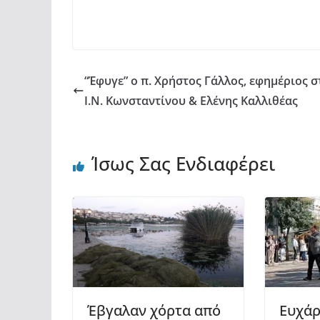
b
A
σ
o
p
τε
o
p
ίτ
k
ε
“Έφυγε” ο π. Χρήστος Γάλλος, εφημέριος σ
Ι.Ν. Κωνσταντίνου & Ελένης Καλλιθέας
Ίσως Σας Ενδιαφέρει
Έβγαλαν χόρτα από
Ευχάρ