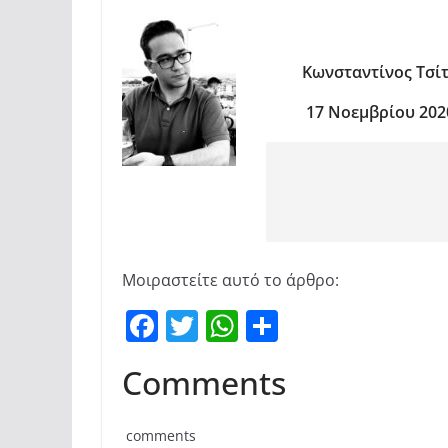
Κωνσταντίνος Τσί
17 Νοεμβρίου 202
Μοιραστείτε αυτό το άρθρο:
F
T
W
Μ
a
w
h
οι
Comments
c
itt
at
ρ
e
er
s
α
comments