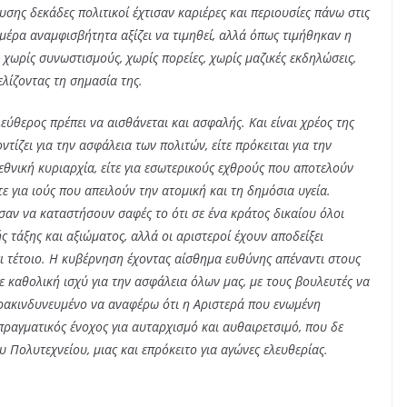
σης δεκάδες πολιτικοί έχτισαν καριέρες και περιουσίες πάνω στις
μέρα αναμφισβήτητα αξίζει να τιμηθεί, αλλά όπως τιμήθηκαν η
χωρίς συνωστισμούς, χωρίς πορείες, χωρίς μαζικές εκδηλώσεις,
ελίζοντας τη σημασία της.
λεύθερος πρέπει να αισθάνεται και ασφαλής. Και είναι χρέος της
τίζει για την ασφάλεια των πολιτών, είτε πρόκειται για την
θνική κυριαρχία, είτε για εσωτερικούς εχθρούς που αποτελούν
ίτε για ιούς που απειλούν την ατομική και τη δημόσια υγεία.
αν να καταστήσουν σαφές το ότι σε ένα κράτος δικαίου όλοι
ς τάξης και αξιώματος, αλλά οι αριστεροί έχουν αποδείξει
ι τέτοιο. Η κυβέρνηση έχοντας αίσθημα ευθύνης απέναντι στους
ε καθολική ισχύ για την ασφάλεια όλων μας, με τους βουλευτές να
αρακινδυνευμένο να αναφέρω ότι η Αριστερά που ενωμένη
πραγματικός ένοχος για αυταρχισμό και αυθαιρετσιμό, που δε
υ Πολυτεχνείου, μιας και επρόκειτο για αγώνες ελευθερίας.