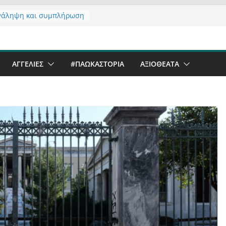
 έργα – επιτυχίες που
ώνουν” την Καστοριά,
νάληψη και συμπλήρωση
 του από 14/01/2021
τας σχόλιο για μαχητική
ΑΓΓΕΛΙΕΣ
#ΠΑΩΚΑΣΤΟΡΙΑ
ΑΞΙΟΘΈΑΤΑ
αφία στην Καστοριά
er Festival & Walk in the
Καστοριά;
 να αντέξει ο
ός;