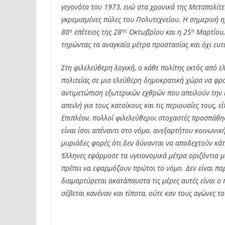
γεγονότα του 1973, ενώ στα χρονικά της Μεταπολίτευ
γκρεμισμένες πύλες του Πολυτεχνείου. Η σημερινή η
η
ης
η
80
επέτειος της 28
Οκτωβρίου και η 25
Μαρτίου, 
τηρώντας τα αναγκαία μέτρα προστασίας και όχι ευτ
Στη φιλελεύθερη λογική, ο κάθε πολίτης εκτός από ε
πολιτείας σε μια ελεύθερη δημοκρατική χώρα να φρον
αντιμετώπιση εξωτερικών εχθρών που απειλούν την ε
απειλή για τους κατοίκους και τις περιουσίες τους, ε
Επιπλέον, πολλοί φιλελεύθεροι στοχαστές προσπάθησ
είναι ίσοι απέναντι στο νόμο, ανεξαρτήτου κοινωνική
μυριάδες φορές ότι δεν δύνανται να αποδεχτούν κάτ
Έλληνες εφάρμοσε τα υγειονομικά μέτρα οριζόντια μ
πρέπει να εφαρμόζουν πρώτοι το νόμο. Δεν είναι π
διαμαρτύρεται ακατάπαυστα τις μέρες αυτές είναι ο 
σέβεται κανέναν και τίποτα, ούτε καν τους αγώνες το