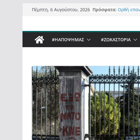
Τα μεγάλα
Μετάβαση
Πρόσφατα:
Πέμπτη, 6 Αυγούστου, 2026
“μεταμορφ
σε
σε τίτλους
Ορθή επα
περιεχόμενο
ανάκλησης
Σχολιάζον
#ΗΑΠΟΨΗΜΑΣ
#ZΩΚΑΣΤΟΡΙΑ
δημοσιογρ
Έρχεται Be
Sky στην 
Πόσο σανό
Καστοριαν