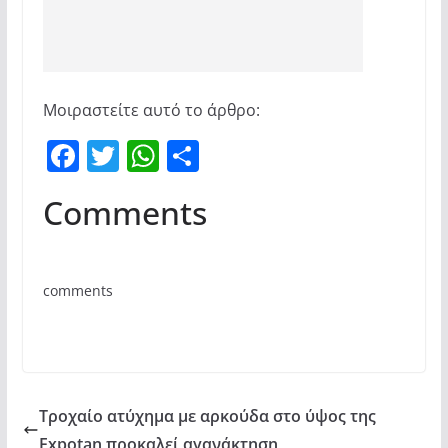
Μοιραστείτε αυτό το άρθρο:
F
T
W
Μ
a
w
h
οι
Comments
c
itt
at
ρ
e
er
s
α
b
A
σ
comments
o
p
τε
o
p
ίτ
k
ε
Τροχαίο ατύχημα με αρκούδα στο ύψος της
Expotan προκαλεί αγανάκτηση