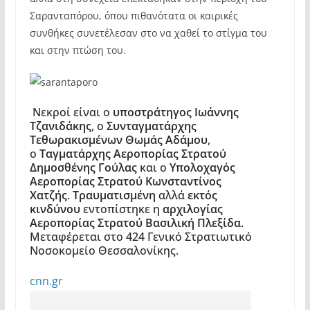
Σαρανταπόρου, όπου πιθανότατα οι καιρικές
συνθήκες συνετέλεσαν στο να χαθεί το στίγμα του
και στην πτώση του.
Νεκροί είναι ο
υποστράτηγος Ιωάννης
Τζανιδάκης
, ο
Συνταγματάρχης
Τεθωρακισμένων Θωμάς Αδάμου
,
ο
Ταγματάρχης Αεροπορίας Στρατού
Δημοσθένης Γούλας
και ο
Υπολοχαγός
Αεροπορίας Στρατού Κωνσταντίνος
Χατζής
.
Τραυματισμένη
αλλά
εκτός
κινδύνου
εντοπίστηκε η
αρχιλογίας
Αεροπορίας Στρατού Βασιλική Πλεξίδα
.
Μεταφέρεται στο 424 Γενικό Στρατιωτικό
Νοσοκομείο Θεσσαλονίκης.
cnn.gr