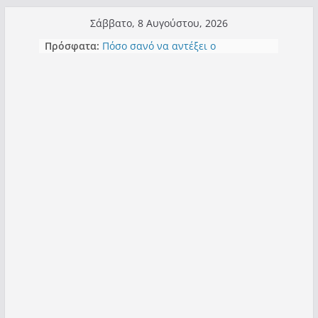
Μετάβαση
Σάββατο, 8 Αυγούστου, 2026
Έρχεται Beer Festival & Walk in the
σε
Πρόσφατα:
Sky στην Καστοριά;
περιεχόμενο
Πόσο σανό να αντέξει ο
Καστοριανός;
Τα μεγάλα έργα – επιτυχίες που
“μεταμορφώνουν” την Καστοριά,
σε τίτλους
Ορθή επανάληψη και συμπλήρωση
ανάκλησης του από 14/01/2021
Σχολιάζοντας σχόλιο για μαχητική
δημοσιογραφία στην Καστοριά