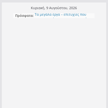
Μετάβαση
Κυριακή, 9 Αυγούστου, 2026
σε
Πρόσφατα:
Τα μεγάλα έργα – επιτυχίες που
περιεχόμενο
“μεταμορφώνουν” την Καστοριά,
σε τίτλους
Ορθή επανάληψη και συμπλήρωση
ανάκλησης του από 14/01/2021
Σχολιάζοντας σχόλιο για μαχητική
δημοσιογραφία στην Καστοριά
Έρχεται Beer Festival & Walk in the
Sky στην Καστοριά;
Πόσο σανό να αντέξει ο
Καστοριανός;