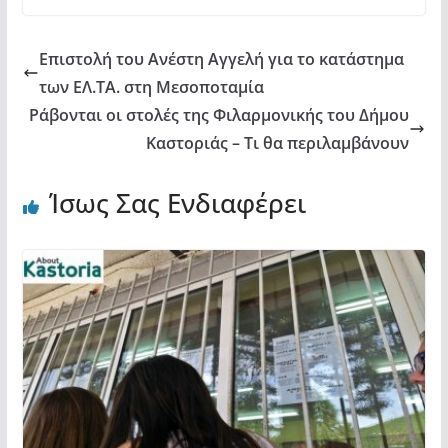
k
ε
Επιστολή του Ανέστη Αγγελή για το κατάστημα
των ΕΛ.ΤΑ. στη Μεσοποταμία
Ράβονται οι στολές της Φιλαρμονικής του Δήμου
Καστοριάς – Τι θα περιλαμβάνουν
Ίσως Σας Ενδιαφέρει