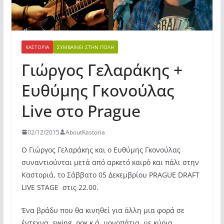
ΚΑΣΤΟΡΙΆ
ΣΥΜΒΑΊΝΕΙ ΣΤΗΝ ΠΌΛΗ
Γιώργος Γελαράκης +
Ευθύμης Γκονούλας
Live στο Prague
02/12/2015
AboutKastoria
Ο Γιώργος Γελαράκης και ο Ευθύμης Γκονούλας
συναντιούνται μετά από αρκετό καιρό και πάλι στην
Καστοριά, το Σάββατο 05 Δεκεμβρίου PRAGUE DRAFT
LIVE STAGE στις 22.00.
Ένα βράδυ που θα κινηθεί για άλλη μια φορά σε
έντεχνα, swing, ροκ κ.ά. μονοπάτια, με κύρια