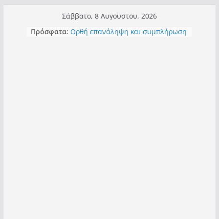
Μετάβαση
Σάββατο, 8 Αυγούστου, 2026
σε
Τα μεγάλα έργα – επιτυχίες που
Πρόσφατα:
“μεταμορφώνουν” την Καστοριά,
περιεχόμενο
σε τίτλους
Ορθή επανάληψη και συμπλήρωση
ανάκλησης του από 14/01/2021
Σχολιάζοντας σχόλιο για μαχητική
δημοσιογραφία στην Καστοριά
Έρχεται Beer Festival & Walk in the
Sky στην Καστοριά;
Πόσο σανό να αντέξει ο
Καστοριανός;