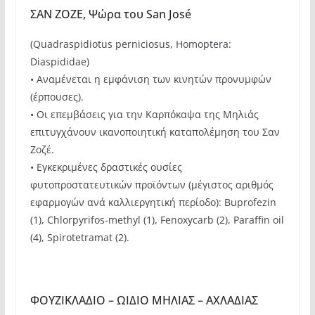
ΣΑΝ ΖΟΖΕ, Ψώρα του San José
(Quadraspidiotus perniciosus, Homoptera:
Diaspididae)
• Αναμένεται η εμφάνιση των κινητών προνυμφών
(έρπουσες).
• Οι επεμβάσεις για την Καρπόκαψα της Μηλιάς
επιτυγχάνουν ικανοποιητική καταπολέμηση του Σαν
Ζοζέ.
• Εγκεκριμένες δραστικές ουσίες
φυτοπροστατευτικών προϊόντων (μέγιστος αριθμός
εφαρμογών ανά καλλιεργητική περίοδο): Buprofezin
(1), Chlorpyrifos-methyl (1), Fenoxycarb (2), Paraffin oil
(4), Spirotetramat (2).
ΦΟΥΖΙΚΛΑΔΙΟ – ΩΙΔΙΟ ΜΗΛΙΑΣ – ΑΧΛΑΔΙΑΣ