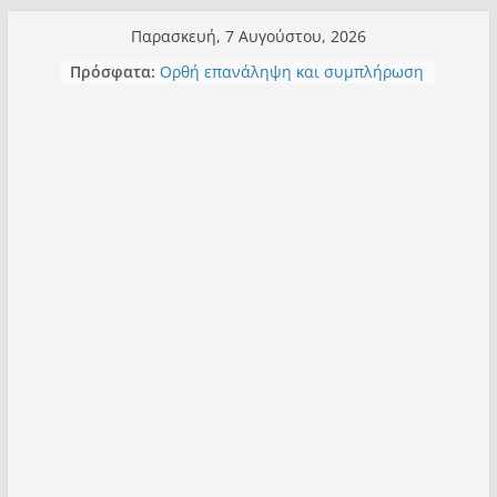
Μετάβαση
Παρασκευή, 7 Αυγούστου, 2026
σε
Πρόσφατα:
Ορθή επανάληψη και συμπλήρωση
περιεχόμενο
ανάκλησης του από 14/01/2021
Σχολιάζοντας σχόλιο για μαχητική
δημοσιογραφία στην Καστοριά
Έρχεται Beer Festival & Walk in the
Sky στην Καστοριά;
Πόσο σανό να αντέξει ο
Καστοριανός;
Τα μεγάλα έργα – επιτυχίες που
“μεταμορφώνουν” την Καστοριά,
σε τίτλους