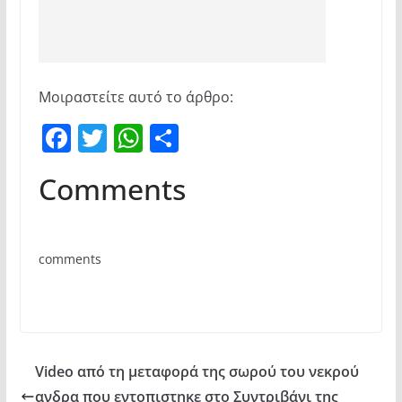
Μοιραστείτε αυτό το άρθρο:
F
T
W
Μ
a
w
h
οι
Comments
c
itt
at
ρ
e
er
s
α
b
A
σ
comments
o
p
τε
o
p
ίτ
k
ε
Video από τη μεταφορά της σωρού του νεκρού
ανδρα που εντοπιστηκε στο Συντριβάνι της