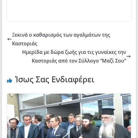
o
p
τε
o
p
ίτ
k
ε
Ξεκινά ο καθαρισμός των αγαλμάτων της
Καστοριάς
Ημερίδα με δώρα ζωής για τις γυναίκες την
Καστοριάς από τον Σύλλογο “Μαζί Σου”
Ίσως Σας Ενδιαφέρει