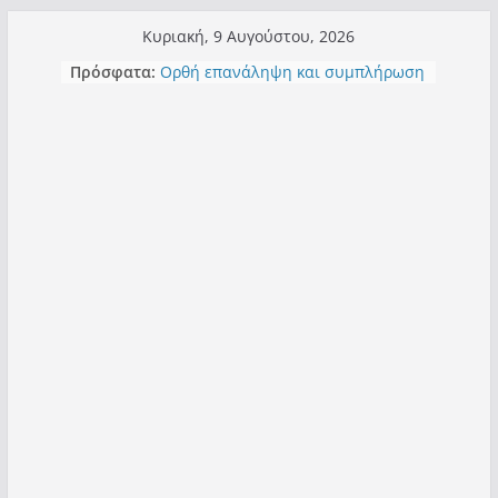
Μετάβαση
Κυριακή, 9 Αυγούστου, 2026
σε
Πρόσφατα:
Ορθή επανάληψη και συμπλήρωση
περιεχόμενο
ανάκλησης του από 14/01/2021
Σχολιάζοντας σχόλιο για μαχητική
δημοσιογραφία στην Καστοριά
Έρχεται Beer Festival & Walk in the
Sky στην Καστοριά;
Πόσο σανό να αντέξει ο
Καστοριανός;
Τα μεγάλα έργα – επιτυχίες που
“μεταμορφώνουν” την Καστοριά,
σε τίτλους