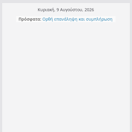
Μετάβαση
Κυριακή, 9 Αυγούστου, 2026
σε
Πρόσφατα:
Ορθή επανάληψη και συμπλήρωση
περιεχόμενο
ανάκλησης του από 14/01/2021
Σχολιάζοντας σχόλιο για μαχητική
δημοσιογραφία στην Καστοριά
Έρχεται Beer Festival & Walk in the
Sky στην Καστοριά;
Πόσο σανό να αντέξει ο
Καστοριανός;
Τα μεγάλα έργα – επιτυχίες που
“μεταμορφώνουν” την Καστοριά,
σε τίτλους