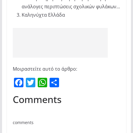
ανάλογες περιπτώσεις σχολικών φυλάκων…
Καληνύχτα Ελλάδα
Μοιραστείτε αυτό το άρθρο:
F
T
W
Μ
a
w
h
οι
Comments
c
itt
at
ρ
e
er
s
α
b
A
σ
comments
o
p
τε