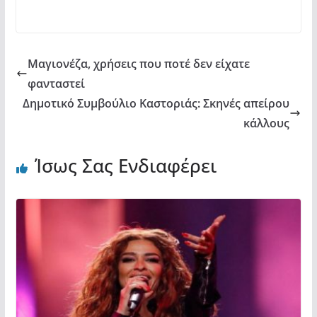
o
p
ίτ
k
ε
Μαγιονέζα, χρήσεις που ποτέ δεν είχατε
φανταστεί
Δημοτικό Συμβούλιο Καστοριάς: Σκηνές απείρου
κάλλους
Ίσως Σας Ενδιαφέρει