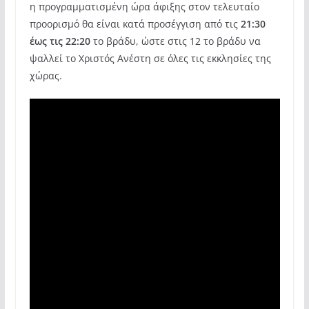
η προγραμματισμένη ώρα άφιξης στον τελευταίο
προορισμό θα είναι κατά προσέγγιση από τις
21:30
έως τις 22:20
το βράδυ, ώστε στις 12 το βράδυ να
ψαλλεί το Χριστός Ανέστη σε όλες τις εκκλησίες της
χώρας.