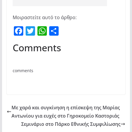
Μοιραστείτε αυτό το άρθρο:
F
T
W
Μ
a
w
h
οι
Comments
c
itt
at
ρ
e
er
s
α
b
A
σ
comments
o
p
τε
o
p
ίτ
k
ε
Με χαρά και συγκίνηση η επίσκεψη της Μαρίας
Αντωνίου για ευχές στο Γηροκομείο Καστοριάς
Σεμινάριο στο Πάρκο Εθνικής Συμφιλίωσης