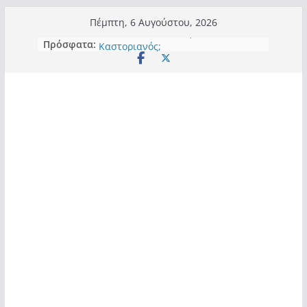
Μετάβαση
Πέμπτη, 6 Αυγούστου, 2026
σε
Πρόσφατα:
Πόσο σανό να αντέξει ο
περιεχόμενο
Καστοριανός;
Τα μεγάλα έργα – επιτυχίες που
“μεταμορφώνουν” την Καστοριά,
σε τίτλους
Ορθή επανάληψη και συμπλήρωση
ανάκλησης του από 14/01/2021
Σχολιάζοντας σχόλιο για μαχητική
δημοσιογραφία στην Καστοριά
Έρχεται Beer Festival & Walk in the
Sky στην Καστοριά;