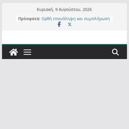
Μετάβαση
Κυριακή, 9 Αυγούστου, 2026
Τα μεγάλα έργα – επιτυχίες που
σε
Πρόσφατα:
“μεταμορφώνουν” την Καστοριά,
περιεχόμενο
σε τίτλους
Ορθή επανάληψη και συμπλήρωση
ανάκλησης του από 14/01/2021
Σχολιάζοντας σχόλιο για μαχητική
δημοσιογραφία στην Καστοριά
Έρχεται Beer Festival & Walk in the
Sky στην Καστοριά;
Πόσο σανό να αντέξει ο
Καστοριανός;