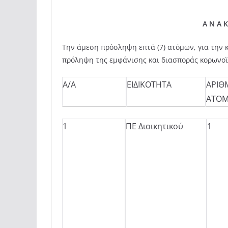
Α Ν Α Κ Ο Ι Ν Ω 
Την άμεση πρόσληψη επτά (7) ατόμων, για την
πρόληψη της εμφάνισης και διασποράς κορωνοϊο
Α/Α
ΕΙΔΙΚΟΤΗΤΑ
ΑΡΙΘ
ΑΤΟ
1
ΠΕ Διοικητικού
1