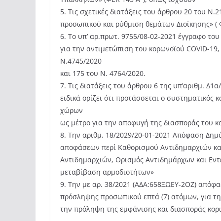
5. Τις σχετικές διατάξεις του άρθρου 20 του Ν
προσωπικού και ρύθμιση θεμάτων Διοίκησης» (
6. Το υπ’ αρ.πρωτ. 9755/08-02-2021 έγγραφο τ
για την αντιμετώπιση του κορωνοϊού COVID-19, 
Ν.4745/2020
και 175 του N. 4764/2020.
7. Τις διατάξεις του άρθρου 6 της υπ’αριθμ. Δ1α
ειδικά ορίζει ότι προτάσσεται ο συστηματικός
χώρων
ως μέτρο για την αποφυγή της διασποράς του κ
8. Την αριθμ. 18/2029/20-01-2021 Απόφαση Δημ
αποφάσεων περί Καθορισμού Αντιδημαρχιών κα
Αντιδημαρχιών, Ορισμός Αντιδημάρχων και Εν
μεταβίβαση αρμοδιοτήτων»
9. Την με αρ. 38/2021 (ΑΔΑ:658ΞΩΕΥ-2ΟΖ) απόφα
πρόσληψης προσωπικού επτά (7) ατόμων, για τ
την πρόληψη της εμφάνισης και διασποράς κορ