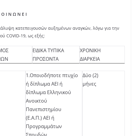
Ν Ε Ι
 κάλυψη κατεπειγουσών αυξημένων αναγκών, λόγω για την
ύ COVID-19, ως εξής:
ΜΟΣ
ΕΙΔΙΚΑ ΤΥΠΙΚΑ
ΧΡΟΝΙΚΗ
ΜΩΝ
ΠΡΟΣΟΝΤΑ
ΔΙΑΡΚΕΙΑ
1.Οποιοδήποτε πτυχίο
Δύο (2)
ή δίπλωμα ΑΕΙ ή
μήνες
δίπλωμα Ελληνικού
Ανοικτού
Πανεπιστημίου
(Ε.Α.Π.) ΑΕΙ ή
Προγραμμάτων
Σπουδών