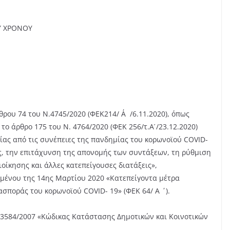
Υ ΧΡΟΝΟΥ
ρθρου 74 του Ν.4745/2020 (ΦΕΚ214/ Α΄/6.11.2020), όπως
ο άρθρο 175 του N. 4764/2020 (ΦΕΚ 256/τ.Α ́/23.12.2020)
ίας από τις συνέπειες της πανδημίας του κορωνοϊού COVID-
ς, την επιτάχυνση της απονομής των συντάξεων, τη ρύθμιση
οίκησης και άλλες κατεπείγουσες διατάξεις»,
ομένου της 14ης Μαρτίου 2020 «Κατεπείγοντα μέτρα
σποράς του κορωνοϊού COVID- 19» (ΦΕΚ 64/ Α ΄).
Ν. 3584/2007 «Κώδικας Κατάστασης Δημοτικών και Κοινοτικών