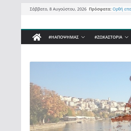
Μετάβαση
Πρόσφατα:
Ορθή επ
Σάββατο, 8 Αυγούστου, 2026
σε
ανάκληση
Σχολιάζο
περιεχόμενο
δημοσιογ
Έρχεται B
#ΗΑΠΟΨΗΜΑΣ
#ZΩΚΑΣΤΟΡΙΑ
Sky στην
Πόσο σαν
Καστορια
Τα μεγάλ
“μεταμορ
σε τίτλο