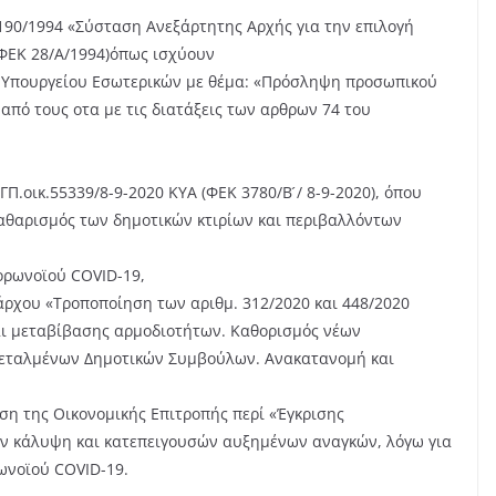
.2190/1994 «Σύσταση Ανεξάρτητης Αρχής για την επιλογή
 ΦΕΚ 28/Α/1994)όπως ισχύουν
ου Υπουργείου Εσωτερικών με θέμα: «Πρόσληψη προσωπικού
από τους οτα με τις διατάξεις των αρθρων 74 του
/ΓΠ.οικ.55339/8-9-2020 ΚΥΑ (ΦΕΚ 3780/Β ́/ 8-9-2020), όπου
 καθαρισμός των δημοτικών κτιρίων και περιβαλλόντων
ορωνοϊού COVID-19,
άρχου «Τροποποίηση των αριθμ. 312/2020 και 448/2020
ι μεταβίβασης αρμοδιοτήτων. Καθορισμός νέων
τεταλμένων Δημοτικών Συμβούλων. Ανακατανομή και
ση της Οικονομικής Επιτροπής περί «Έγκρισης
ην κάλυψη και κατεπειγουσών αυξημένων αναγκών, λόγω για
ωνοϊού COVID-19.