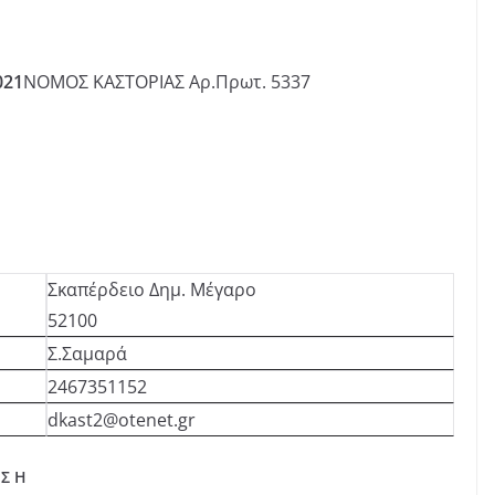
021
ΝΟΜΟΣ ΚΑΣΤΟΡΙΑΣ Αρ.Πρωτ. 5337
Σκαπέρδειο Δημ. Μέγαρο
52100
Σ.Σαμαρά
2467351152
dkast2@otenet.gr
 Σ Η