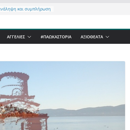
ανάληψη και συμπλήρωση
ς του από 14/01/2021
ντας σχόλιο για μαχητική
ραφία στην Καστοριά
eer Festival & Walk in the
ΑΓΓΕΛΙΕΣ
#ΠΑΩΚΑΣΤΟΡΙΑ
ΑΞΙΟΘΈΑΤΑ
 Καστοριά;
ό να αντέξει ο
νός;
α έργα – επιτυχίες που
φώνουν” την Καστοριά,
υς