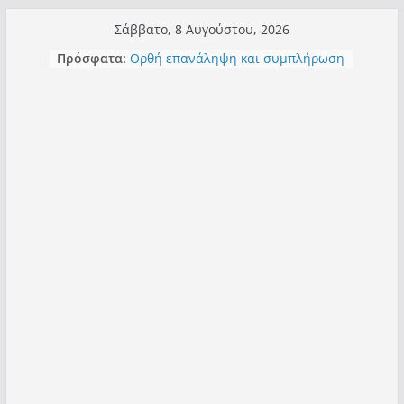
Μετάβαση
Σάββατο, 8 Αυγούστου, 2026
σε
Πρόσφατα:
Ορθή επανάληψη και συμπλήρωση
περιεχόμενο
ανάκλησης του από 14/01/2021
Σχολιάζοντας σχόλιο για μαχητική
δημοσιογραφία στην Καστοριά
Έρχεται Beer Festival & Walk in the
Sky στην Καστοριά;
Πόσο σανό να αντέξει ο
Καστοριανός;
Τα μεγάλα έργα – επιτυχίες που
“μεταμορφώνουν” την Καστοριά,
σε τίτλους