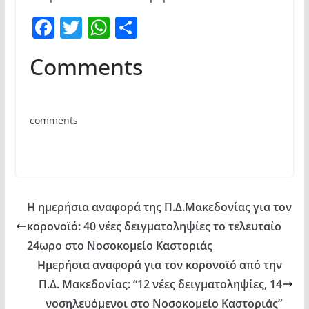
F
T
W
Μ
a
w
h
οι
Comments
c
itt
at
ρ
e
er
s
α
b
A
σ
comments
o
p
τε
o
p
ίτ
k
ε
Η ημερήσια αναφορά της Π.Δ.Μακεδονίας για τον
κορονοϊό: 40 νέες δειγματοληψίες το τελευταίο
24ωρο στο Νοσοκομείο Καστοριάς
Ημερήσια αναφορά για τον κορονοϊό από την
Π.Δ. Μακεδονίας: “12 νέες δειγματοληψίες, 14
νοσηλευόμενοι στο Νοσοκομείο Καστοριάς”