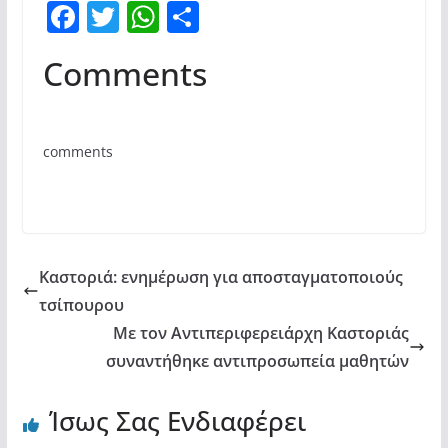
F
T
W
Μ
a
w
h
οι
Comments
c
itt
at
ρ
e
er
s
α
b
A
σ
comments
o
p
τε
o
p
ίτ
k
ε
Καστοριά: ενημέρωση για αποσταγματοποιούς
τσίπουρου
Με τον Αντιπεριφερειάρχη Καστοριάς
συναντήθηκε αντιπροσωπεία μαθητών
Ίσως Σας Ενδιαφέρει