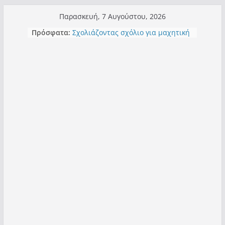
Μετάβαση
Παρασκευή, 7 Αυγούστου, 2026
σε
Πρόσφατα:
Σχολιάζοντας σχόλιο για μαχητική
περιεχόμενο
δημοσιογραφία στην Καστοριά
Έρχεται Beer Festival & Walk in the
Sky στην Καστοριά;
Πόσο σανό να αντέξει ο
Καστοριανός;
Τα μεγάλα έργα – επιτυχίες που
“μεταμορφώνουν” την Καστοριά,
σε τίτλους
Ορθή επανάληψη και συμπλήρωση
ανάκλησης του από 14/01/2021