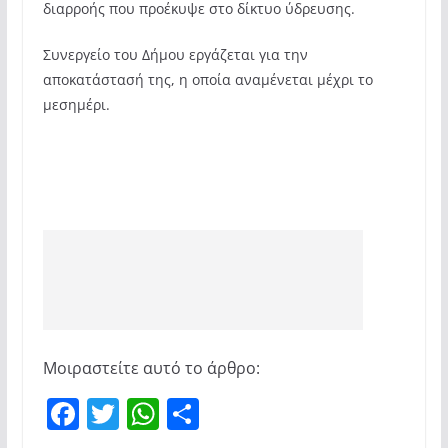
διαρροής που προέκυψε στο δίκτυο ύδρευσης.
Συνεργείο του Δήμου εργάζεται για την
αποκατάστασή της, η οποία αναμένεται μέχρι το
μεσημέρι.
Μοιραστείτε αυτό το άρθρο:
F
T
W
Μ
a
w
h
οι