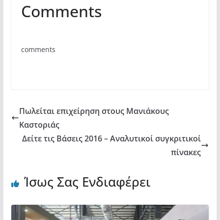
Comments
c
itt
at
ρ
e
er
s
α
b
A
σ
comments
o
p
τε
o
p
ίτ
k
ε
Πωλείται επιχείρηση στους Μανιάκους
Καστοριάς
Δείτε τις Βάσεις 2016 – Αναλυτικοί συγκριτικοί
πίνακες
Ίσως Σας Ενδιαφέρει