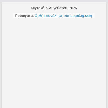
Μετάβαση
Κυριακή, 9 Αυγούστου, 2026
σε
Πρόσφατα:
Ορθή επανάληψη και συμπλήρωση
περιεχόμενο
ανάκλησης του από 14/01/2021
Σχολιάζοντας σχόλιο για μαχητική
δημοσιογραφία στην Καστοριά
Έρχεται Beer Festival & Walk in the
Sky στην Καστοριά;
Πόσο σανό να αντέξει ο
Καστοριανός;
Τα μεγάλα έργα – επιτυχίες που
“μεταμορφώνουν” την Καστοριά,
σε τίτλους