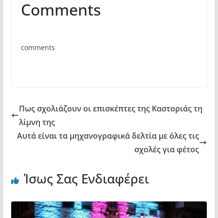
Comments
c
itt
at
ρ
e
er
s
α
b
A
σ
comments
o
p
τε
o
p
ίτ
k
ε
Πως σχολιάζουν οι επισκέπτες της Καστοριάς τη
λίμνη της
Αυτά είναι τα μηχανογραφικά δελτία με όλες τις
σχολές για φέτος
Ίσως Σας Ενδιαφέρει