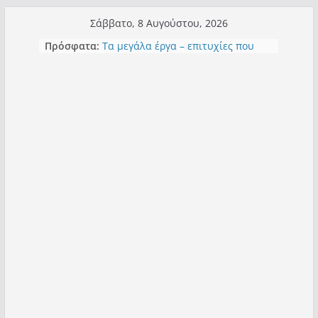
Μετάβαση
Σάββατο, 8 Αυγούστου, 2026
σε
Πρόσφατα:
Τα μεγάλα έργα – επιτυχίες που
περιεχόμενο
“μεταμορφώνουν” την Καστοριά,
σε τίτλους
Ορθή επανάληψη και συμπλήρωση
ανάκλησης του από 14/01/2021
Σχολιάζοντας σχόλιο για μαχητική
δημοσιογραφία στην Καστοριά
Έρχεται Beer Festival & Walk in the
Sky στην Καστοριά;
Πόσο σανό να αντέξει ο
Καστοριανός;