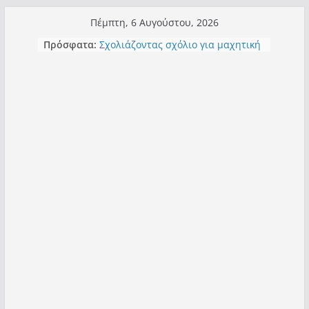
Μετάβαση
Πέμπτη, 6 Αυγούστου, 2026
σε
Πρόσφατα:
Σχολιάζοντας σχόλιο για μαχητική
περιεχόμενο
δημοσιογραφία στην Καστοριά
Έρχεται Beer Festival & Walk in the
Sky στην Καστοριά;
Πόσο σανό να αντέξει ο
Καστοριανός;
Τα μεγάλα έργα – επιτυχίες που
“μεταμορφώνουν” την Καστοριά,
σε τίτλους
Ορθή επανάληψη και συμπλήρωση
ανάκλησης του από 14/01/2021