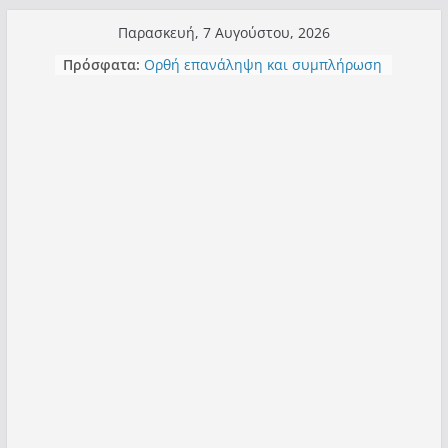
Μετάβαση
Παρασκευή, 7 Αυγούστου, 2026
Τα μεγάλα έργα – επιτυχίες που
σε
Πρόσφατα:
“μεταμορφώνουν” την Καστοριά,
περιεχόμενο
σε τίτλους
Ορθή επανάληψη και συμπλήρωση
ανάκλησης του από 14/01/2021
Σχολιάζοντας σχόλιο για μαχητική
δημοσιογραφία στην Καστοριά
Έρχεται Beer Festival & Walk in the
Sky στην Καστοριά;
Πόσο σανό να αντέξει ο
Καστοριανός;