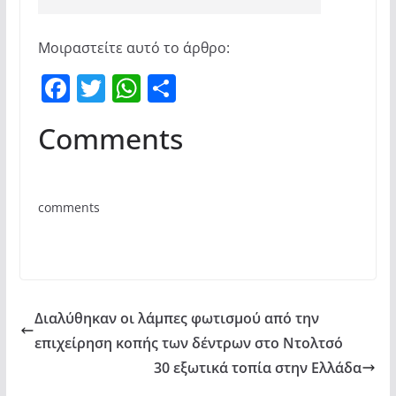
Μοιραστείτε αυτό το άρθρο:
F
T
W
Μ
a
w
h
οι
Comments
c
itt
at
ρ
e
er
s
α
b
A
σ
comments
o
p
τε
o
p
ίτ
k
ε
Διαλύθηκαν οι λάμπες φωτισμού από την
επιχείρηση κοπής των δέντρων στο Ντολτσό
30 εξωτικά τοπία στην Ελλάδα