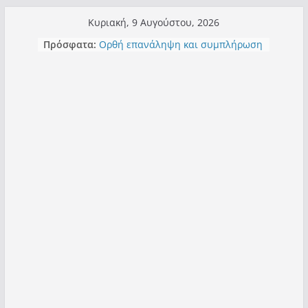
Μετάβαση
Κυριακή, 9 Αυγούστου, 2026
σε
Πρόσφατα:
Ορθή επανάληψη και συμπλήρωση
περιεχόμενο
ανάκλησης του από 14/01/2021
Σχολιάζοντας σχόλιο για μαχητική
δημοσιογραφία στην Καστοριά
Έρχεται Beer Festival & Walk in the
Sky στην Καστοριά;
Πόσο σανό να αντέξει ο
Καστοριανός;
Τα μεγάλα έργα – επιτυχίες που
“μεταμορφώνουν” την Καστοριά,
σε τίτλους