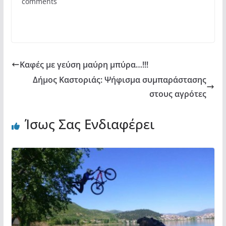
comments
o
p
τε
o
p
ίτ
k
ε
Καφές με γεύση μαύρη μπύρα…!!!
Δήμος Καστοριάς: Ψήφισμα συμπαράστασης
στους αγρότες
Ίσως Σας Ενδιαφέρει