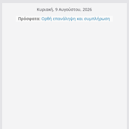
Μετάβαση
Κυριακή, 9 Αυγούστου, 2026
σε
Πρόσφατα:
Ορθή επανάληψη και συμπλήρωση
περιεχόμενο
ανάκλησης του από 14/01/2021
Σχολιάζοντας σχόλιο για μαχητική
δημοσιογραφία στην Καστοριά
Έρχεται Beer Festival & Walk in the
Sky στην Καστοριά;
Πόσο σανό να αντέξει ο
Καστοριανός;
Τα μεγάλα έργα – επιτυχίες που
“μεταμορφώνουν” την Καστοριά,
σε τίτλους