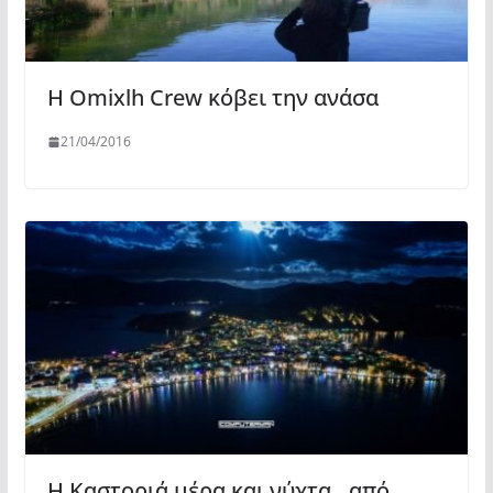
Η Omixlh Crew κόβει την ανάσα
21/04/2016
Η Καστοριά μέρα και νύχτα…από