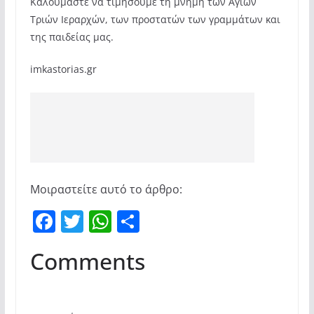
Καλούμαστε να τιμήσουμε τη μνήμη των Αγίων
Τριών Ιεραρχών, των προστατών των γραμμάτων και
της παιδείας μας.
imkastorias.gr
Μοιραστείτε αυτό το άρθρο:
F
T
W
Μ
a
w
h
οι
Comments
c
itt
at
ρ
e
er
s
α
b
A
σ