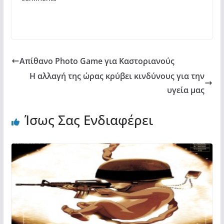
o
p
τε
o
p
ίτ
k
ε
Απίθανο Photo Game για Καστοριανούς
Η αλλαγή της ώρας κρύβει κινδύνους για την
υγεία μας
Ίσως Σας Ενδιαφέρει