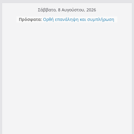
Μετάβαση
Σάββατο, 8 Αυγούστου, 2026
σε
Πρόσφατα:
Ορθή επανάληψη και συμπλήρωση
περιεχόμενο
ανάκλησης του από 14/01/2021
Σχολιάζοντας σχόλιο για μαχητική
δημοσιογραφία στην Καστοριά
Έρχεται Beer Festival & Walk in the
Sky στην Καστοριά;
Πόσο σανό να αντέξει ο
Καστοριανός;
Τα μεγάλα έργα – επιτυχίες που
“μεταμορφώνουν” την Καστοριά,
σε τίτλους