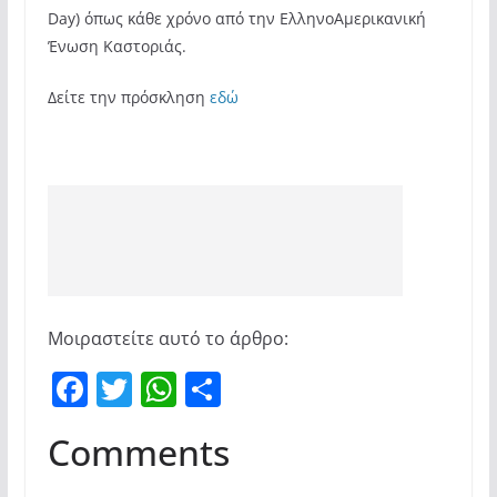
Day) όπως κάθε χρόνο από την ΕλληνοΑμερικανική
Ένωση Καστοριάς.
Δείτε την πρόσκληση
εδώ
Μοιραστείτε αυτό το άρθρο:
F
T
W
Μ
a
w
h
οι
Comments
c
itt
at
ρ
e
er
s
α