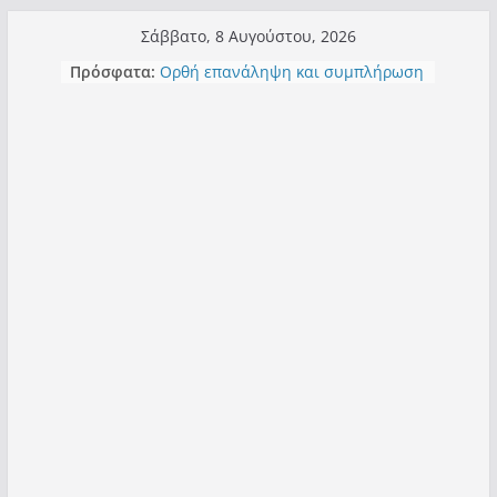
Μετάβαση
Σάββατο, 8 Αυγούστου, 2026
σε
Πρόσφατα:
Ορθή επανάληψη και συμπλήρωση
περιεχόμενο
ανάκλησης του από 14/01/2021
Σχολιάζοντας σχόλιο για μαχητική
δημοσιογραφία στην Καστοριά
Έρχεται Beer Festival & Walk in the
Sky στην Καστοριά;
Πόσο σανό να αντέξει ο
Καστοριανός;
Τα μεγάλα έργα – επιτυχίες που
“μεταμορφώνουν” την Καστοριά,
σε τίτλους