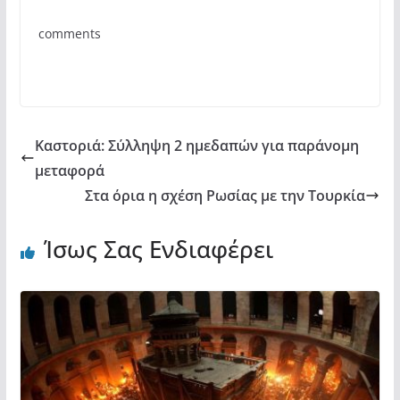
b
A
σ
comments
o
p
τε
o
p
ίτ
k
ε
Καστοριά: Σύλληψη 2 ημεδαπών για παράνομη
μεταφορά
Στα όρια η σχέση Ρωσίας με την Τουρκία
Ίσως Σας Ενδιαφέρει