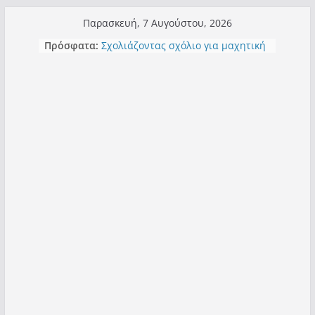
Μετάβαση
Παρασκευή, 7 Αυγούστου, 2026
σε
Πρόσφατα:
Σχολιάζοντας σχόλιο για μαχητική
περιεχόμενο
δημοσιογραφία στην Καστοριά
Έρχεται Beer Festival & Walk in the
Sky στην Καστοριά;
Πόσο σανό να αντέξει ο
Καστοριανός;
Τα μεγάλα έργα – επιτυχίες που
“μεταμορφώνουν” την Καστοριά,
σε τίτλους
Ορθή επανάληψη και συμπλήρωση
ανάκλησης του από 14/01/2021