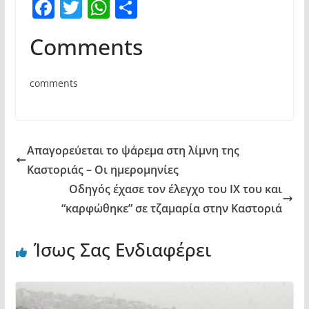
F
T
W
Μ
a
w
h
οι
Comments
c
itt
at
ρ
e
er
s
α
comments
b
A
σ
o
p
τε
o
p
ίτ
Απαγορεύεται το ψάρεμα στη λίμνη της
k
ε
Καστοριάς – Οι ημερομηνίες
Οδηγός έχασε τον έλεγχο του ΙΧ του και
“καρφώθηκε” σε τζαμαρία στην Καστοριά
Ίσως Σας Ενδιαφέρει