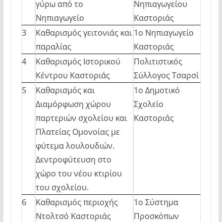
γύρω από το
Νηπιαγωγείου
Νηπιαγωγείο
Καστοριάς
3
Καθαρισμός γειτονιάς και
1ο Νηπιαγωγείο
παραλίας
Καστοριάς
4
Καθαρισμός Ιστορικού
Πολιτιστικός
Κέντρου Καστοριάς
Σύλλογος Τσαρσί
5
Καθαρισμός και
1ο Δημοτικό
Διαμόρφωση χώρου
Σχολείο
παρτεριών σχολείου και
Καστοριάς
Πλατείας Ομονοίας με
φύτεμα λουλουδιών.
Δεντροφύτευση στο
χώρο του νέου κτιρίου
του σχολείου.
6
Καθαρισμός περιοχής
1ο Σύστημα
Ντολτσό Καστοριάς
Προσκόπων